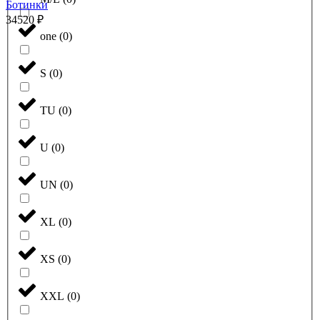
Ботинки
34520
₽
one
(
0
)
S
(
0
)
TU
(
0
)
U
(
0
)
UN
(
0
)
XL
(
0
)
XS
(
0
)
XXL
(
0
)