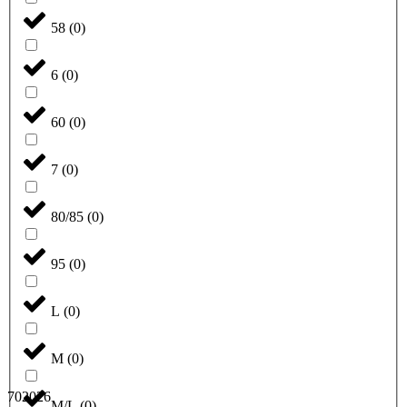
58
(
0
)
6
(
0
)
60
(
0
)
7
(
0
)
80/85
(
0
)
95
(
0
)
L
(
0
)
M
(
0
)
702026
M/L
(
0
)