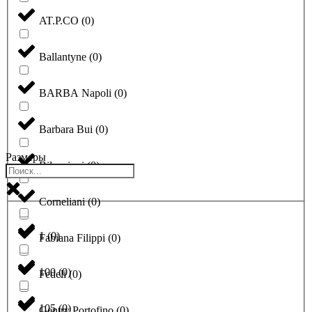
AT.P.CO
(
0
)
Ballantyne
(
0
)
BARBA Napoli
(
0
)
Barbara Bui
(
0
)
Размеры
Bilancioni
(
0
)
Corneliani
(
0
)
1
(
0
)
Fabiana Filippi
(
0
)
100
(
0
)
Fedeli
(
0
)
105
(
0
)
Gentry Portofino
(
0
)