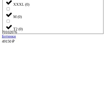
XXXL
(
0
)
М
(
0
)
Т2
(
0
)
70102076
Ботинки
49150
₽