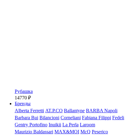
Рубашка
14770
₽
Бренды
Alberta Ferretti
AT.P.CO
Ballantyne
BARBA Napoli
Barbara Bui
Bilancioni
Corneliani
Fabiana Filippi
Fedeli
Gentry Portofino
Inuikii
La Perla
Laroom
Maurizio Baldassari
MAX&MOI
McQ
Peserico