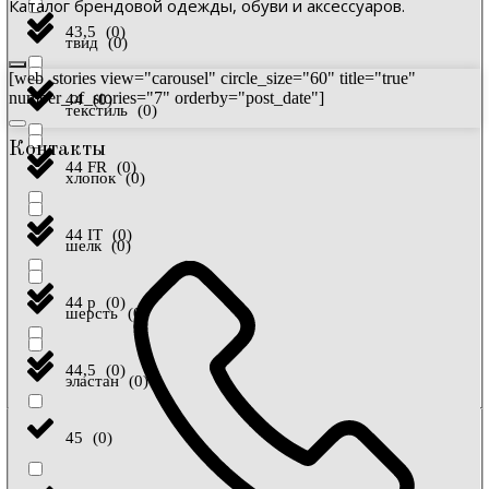
Каталог брендовой одежды, обуви и аксессуаров.
43,5
(
0
)
твид
(
0
)
[web_stories view="carousel" circle_size="60" title="true"
number_of_stories="7" orderby="post_date"]
44
(
0
)
текстиль
(
0
)
Контакты
44 FR
(
0
)
хлопок
(
0
)
44 IT
(
0
)
шелк
(
0
)
44 р
(
0
)
шерсть
(
0
)
44,5
(
0
)
эластан
(
0
)
45
(
0
)