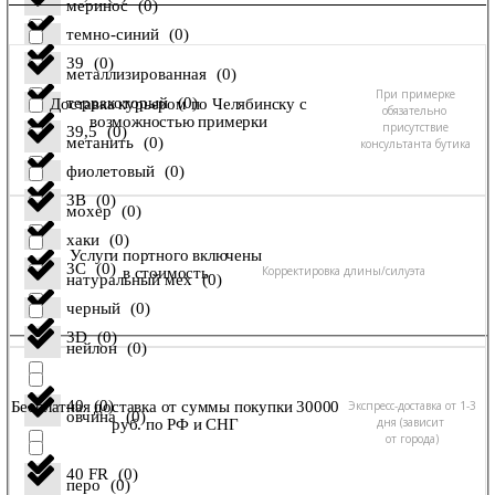
меринос
(
0
)
темно-синий
(
0
)
39
(
0
)
металлизированная
(
0
)
При примерке
терракоторый
(
0
)
Доставка курьером по Челябинску с
обязательно
возможностью примерки
присутствие
39,5
(
0
)
метанить
(
0
)
консультанта бутика
фиолетовый
(
0
)
3B
(
0
)
мохер
(
0
)
хаки
(
0
)
Услуги портного включены
3C
(
0
)
Корректировка длины/силуэта
в стоимость
натуральный мех
(
0
)
черный
(
0
)
3D
(
0
)
нейлон
(
0
)
40
(
0
)
Экспресс-доставка от 1-3
Бесплатная доставка от суммы покупки 30000
овчина
(
0
)
дня (зависит
руб. по РФ и СНГ
от города)
40 FR
(
0
)
перо
(
0
)