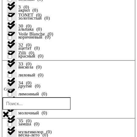
3
(
0
)
акрил
(
0
)
TONET
(
0
)
золотистый
(
0
)
30
(
0
)
альпака
(
0
)
Voile Blanche
(
0
)
коричневый
(
0
)
32
(
0
)
ацетат
(
0
)
Zilli
(
0
)
красный
(
0
)
33
(
0
)
вискоза
(
0
)
лиловый
(
0
)
34
(
0
)
другие
(
0
)
Сезон
лимонный
(
0
)
34 FR
(
0
)
енот
(
0
)
молочный
(
0
)
35
(
0
)
замша
(
0
)
мультиколор
(
0
)
весна-лето
(
0
)