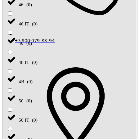
46
(
0
)
46 IT
(
0
)
+7 900 079-88-94
48
(
0
)
48 IT
(
0
)
4B
(
0
)
50
(
0
)
50 IT
(
0
)