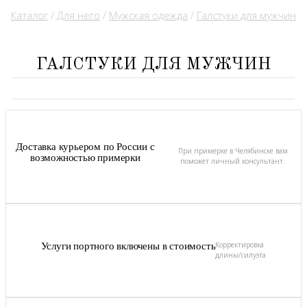
Каталог
/
Для него
/
Мужская одежда
/
Галстуки для мужчин
ГАЛСТУКИ ДЛЯ МУЖЧИН
Доставка курьером по России с
При примерке в Челябинске вам
возможностью примерки
поможет личный консультант.
Корректировка
Услуги портного включены в стоимость
длины/силуэта