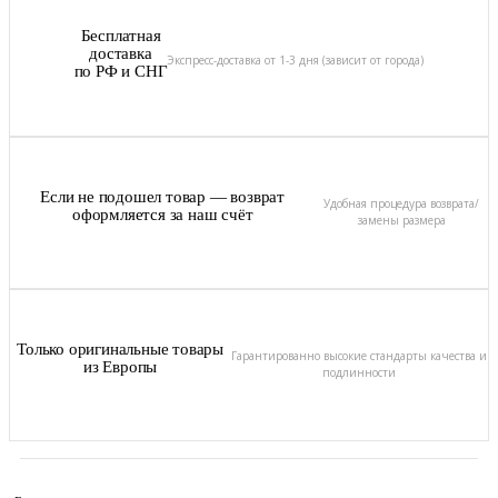
Бесплатная
доставка
Экспресс-доставка от 1-3 дня (зависит от города)
по РФ и СНГ
Если не подошел товар — возврат
Удобная процедура возврата/
оформляется за наш счёт
замены размера
Только оригинальные товары
Гарантированно высокие стандарты качества и
из Европы
подлинности