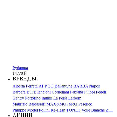
Рубашка
14770
₽
БРЕНДЫ
Alberta Ferretti
AT.P.CO
Ballantyne
BARBA Napoli
Barbara Bui
Bilancioni
Corneliani
Fabiana Filippi
Fedeli
Gentry Portofino
Inuikii
La Perla
Laroom
Maurizio Baldassari
MAX&MOI
McQ
Peserico
Philippe Model
Pollini
Re-Hash
TONET
Voile Blanche
Zilli
АКЦИИ