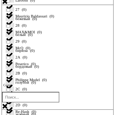
Laroom
(
0
)
27
(
0
)
Maurizio Baldassari
(
0
)
бежевый
(
0
)
28
(
0
)
MAX&MOI
(
0
)
белый
(
0
)
29
(
0
)
McQ
(
0
)
бирюза
(
0
)
2A
(
0
)
Peserico
(
0
)
бордовый
(
0
)
2B
(
0
)
Philippe Model
(
0
)
голубой
(
0
)
Состав
2C
(
0
)
Pollini
(
0
)
желтый
(
0
)
2D
(
0
)
Re-Hash
(
0
)
зелёный
(
0
)