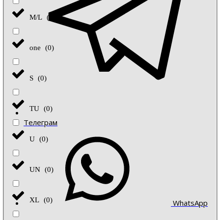
M/L
(
0
)
one
(
0
)
S
(
0
)
TU
(
0
)
Телеграм
U
(
0
)
UN
(
0
)
XL
(
0
)
WhatsApp