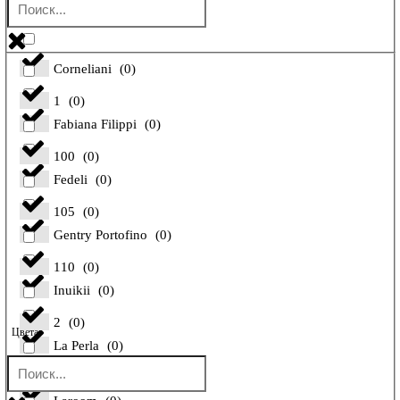
Bilancioni
(
0
)
Corneliani
(
0
)
1
(
0
)
Fabiana Filippi
(
0
)
100
(
0
)
Fedeli
(
0
)
105
(
0
)
Gentry Portofino
(
0
)
110
(
0
)
Inuikii
(
0
)
2
(
0
)
Цвета
La Perla
(
0
)
26
(
0
)