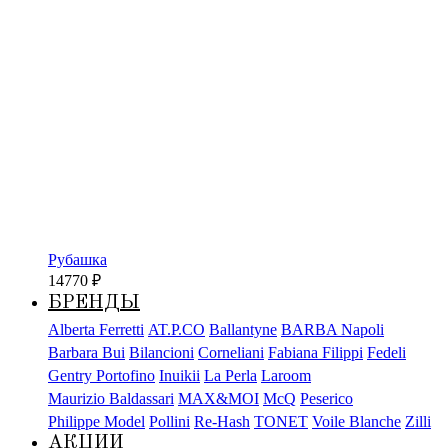
Рубашка
14770
₽
БРЕНДЫ
Alberta Ferretti
AT.P.CO
Ballantyne
BARBA Napoli
Barbara Bui
Bilancioni
Corneliani
Fabiana Filippi
Fedeli
Gentry Portofino
Inuikii
La Perla
Laroom
Maurizio Baldassari
MAX&MOI
McQ
Peserico
Philippe Model
Pollini
Re-Hash
TONET
Voile Blanche
Zilli
АКЦИИ