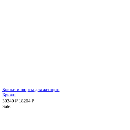
6774
₽
х 4 платежами при оплате через
Долями
Брюки и шорты для женщин
Брюки
30340
₽
18204
₽
Sale!