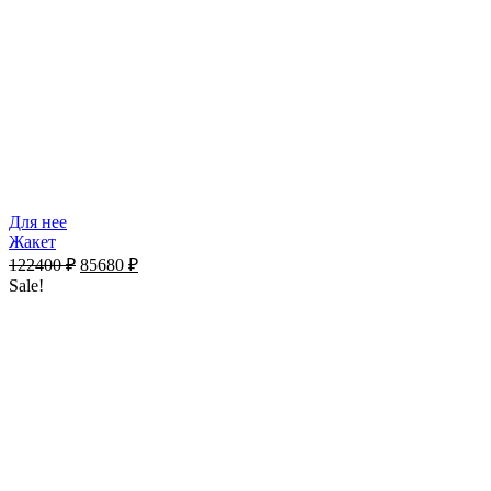
Для нее
Жакет
122400
₽
85680
₽
Sale!