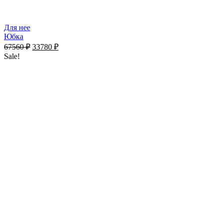
Для нее
Юбка
67560
₽
33780
₽
Sale!