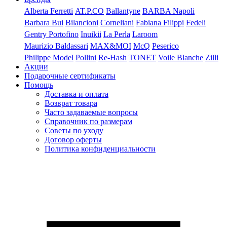
Alberta Ferretti
AT.P.CO
Ballantyne
BARBA Napoli
Barbara Bui
Bilancioni
Corneliani
Fabiana Filippi
Fedeli
Gentry Portofino
Inuikii
La Perla
Laroom
Maurizio Baldassari
MAX&MOI
McQ
Peserico
Philippe Model
Pollini
Re-Hash
TONET
Voile Blanche
Zilli
Акции
Подарочные сертификаты
Помощь
Доставка и оплата
Возврат товара
Часто задаваемые вопросы
Справочник по размерам
Советы по уходу
Договор оферты
Политика конфиденциальности