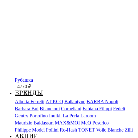
Рубашка
14770
₽
БРЕНДЫ
Alberta Ferretti
AT.P.CO
Ballantyne
BARBA Napoli
Barbara Bui
Bilancioni
Corneliani
Fabiana Filippi
Fedeli
Gentry Portofino
Inuikii
La Perla
Laroom
Maurizio Baldassari
MAX&MOI
McQ
Peserico
Philippe Model
Pollini
Re-Hash
TONET
Voile Blanche
Zilli
АКЦИИ