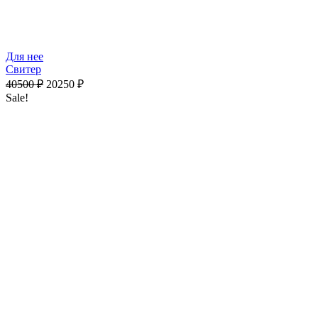
Для нее
Свитер
40500
₽
20250
₽
Sale!