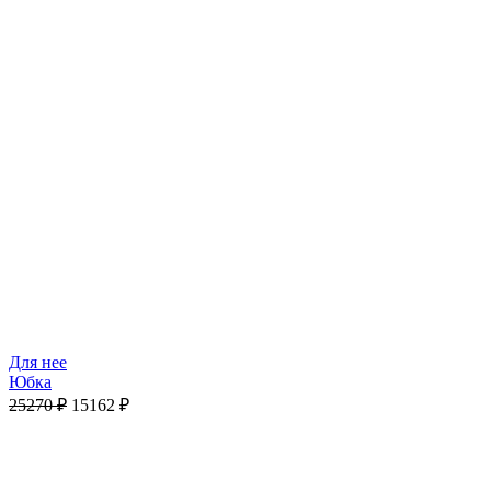
Для нее
Юбка
25270
₽
15162
₽