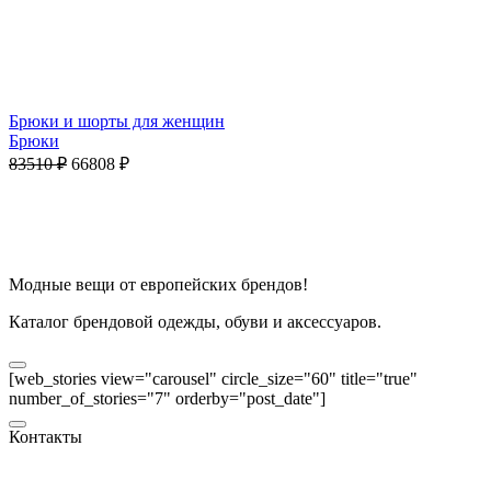
Брюки и шорты для женщин
Брюки
83510
₽
66808
₽
Модные вещи от европейских брендов!
Каталог брендовой одежды, обуви и аксессуаров.
[web_stories view="carousel" circle_size="60" title="true"
number_of_stories="7" orderby="post_date"]
Контакты