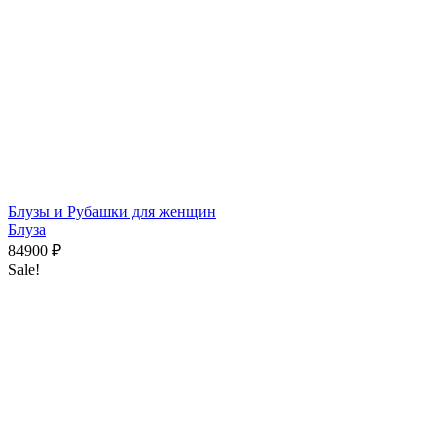
Блузы и Рубашки для женщин
Блуза
84900
₽
Sale!