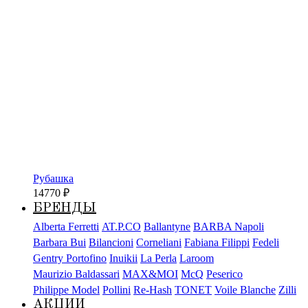
Рубашка
14770
₽
БРЕНДЫ
Alberta Ferretti
AT.P.CO
Ballantyne
BARBA Napoli
Barbara Bui
Bilancioni
Corneliani
Fabiana Filippi
Fedeli
Gentry Portofino
Inuikii
La Perla
Laroom
Maurizio Baldassari
MAX&MOI
McQ
Peserico
Philippe Model
Pollini
Re-Hash
TONET
Voile Blanche
Zilli
АКЦИИ