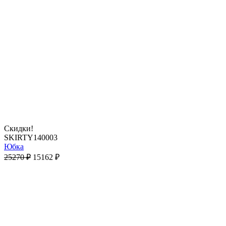
Скидки!
SKIRTY140003
Юбка
25270
₽
15162
₽