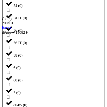
54
(
0
)
54 IT
(
0
)
Скидки!
200401
Блуза
56
(
0
)
27260
₽
19082
₽
56 IT
(
0
)
58
(
0
)
6
(
0
)
60
(
0
)
7
(
0
)
80/85
(
0
)