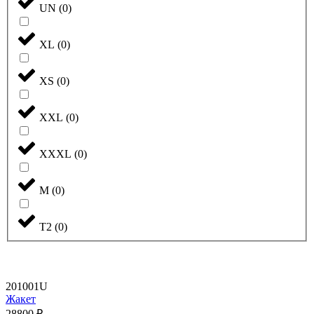
UN
(
0
)
XL
(
0
)
XS
(
0
)
XXL
(
0
)
XXXL
(
0
)
М
(
0
)
Т2
(
0
)
201001U
Жакет
28800
₽