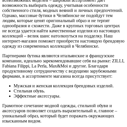
всевозможных моделей – широкий ассортимент дает
возможность выбирать одежду, учитывая особенности
собственного стиля, модных веяний и личных предпочтений.
Однако, массовые бутики в Челябинске не подойдут тем
людям, которые ценят оригинальный образ и не терпят
однообразия и схожести. Даже в крупных торговых центрах
не всегда удается найти качественные изделия из настоящих
коллекций – велик шанс натолкнуться на подделку. Наш
интернет-магазин поможет приобрести настоящую брендовую
одежду из современных коллекций в Челябинске.
Партнерами бутика являются итальянские и французские
компании, идеально зарекомендовавшие себя на рынке: ZILLI,
Fabiana Filippi, La Perla, Max&Moi и другие. Благодаря
продуктивному сотрудничеству с ведущими зарубежными
фирмами, в ассортименте магазина всегда присутствует:
Мужская и женская коллекция брендовых изделий.
Стильная обувь.
Эффектные аксессуары.
Грамотное сочетание модной одежды, стильной обуви и
аксессуаров позволяет создать выразительный и, главное –
уникальный образ, который будет поражать окружающих
изысканным видом.