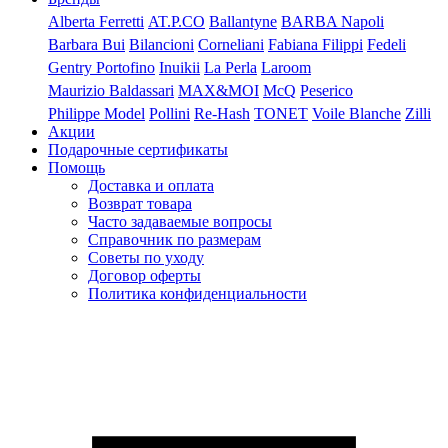
Alberta Ferretti
AT.P.CO
Ballantyne
BARBA Napoli
Barbara Bui
Bilancioni
Corneliani
Fabiana Filippi
Fedeli
Gentry Portofino
Inuikii
La Perla
Laroom
Maurizio Baldassari
MAX&MOI
McQ
Peserico
Philippe Model
Pollini
Re-Hash
TONET
Voile Blanche
Zilli
Акции
Подарочные сертификаты
Помощь
Доставка и оплата
Возврат товара
Часто задаваемые вопросы
Справочник по размерам
Советы по уходу
Договор оферты
Политика конфиденциальности