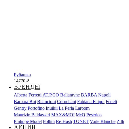
Рубашка
14770
₽
БРЕНДЫ
Alberta Ferretti
AT.P.CO
Ballantyne
BARBA Napoli
Barbara Bui
Bilancioni
Corneliani
Fabiana Filippi
Fedeli
Gentry Portofino
Inuikii
La Perla
Laroom
Maurizio Baldassari
MAX&MOI
McQ
Peserico
Philippe Model
Pollini
Re-Hash
TONET
Voile Blanche
Zilli
АКЦИИ