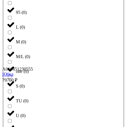
95
(
0
)
L
(
0
)
M
(
0
)
M/L
(
0
)
A010451230555
one
(
0
)
Юбка
79760
₽
S
(
0
)
TU
(
0
)
U
(
0
)