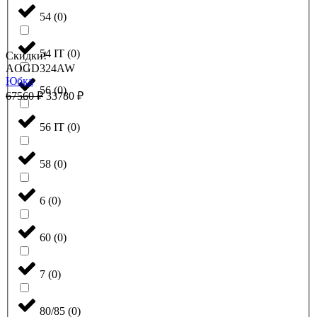
54
(
0
)
54 IT
(
0
)
Скидки!
AOGD324AW
Юбка
56
(
0
)
67560
₽
33780
₽
56 IT
(
0
)
58
(
0
)
6
(
0
)
60
(
0
)
7
(
0
)
80/85
(
0
)