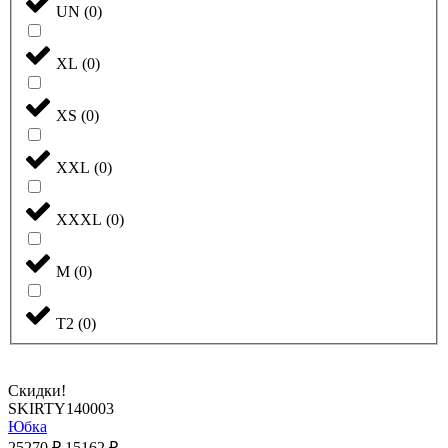
UN
(
0
)
XL
(
0
)
XS
(
0
)
XXL
(
0
)
XXXL
(
0
)
М
(
0
)
Т2
(
0
)
Скидки!
SKIRTY140003
Юбка
25270
₽
15162
₽