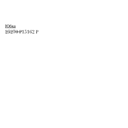
Юбка
25270
₽
15162
₽