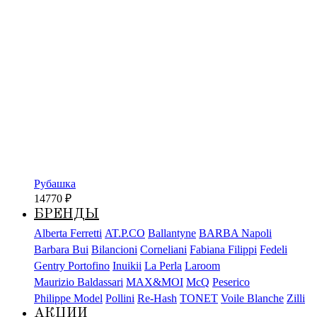
Рубашка
14770
₽
БРЕНДЫ
Alberta Ferretti
AT.P.CO
Ballantyne
BARBA Napoli
Barbara Bui
Bilancioni
Corneliani
Fabiana Filippi
Fedeli
Gentry Portofino
Inuikii
La Perla
Laroom
Maurizio Baldassari
MAX&MOI
McQ
Peserico
Philippe Model
Pollini
Re-Hash
TONET
Voile Blanche
Zilli
АКЦИИ