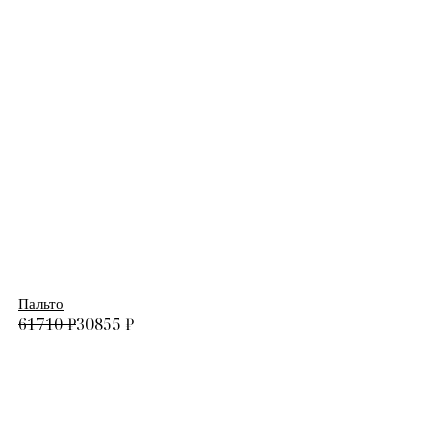
Пальто
61710
₽
30855
₽