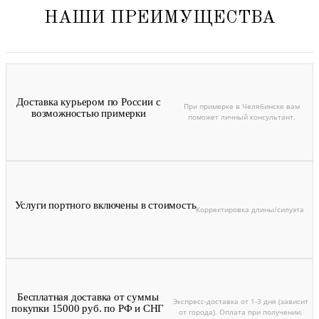
НАШИ ПРЕИМУЩЕСТВА
Доставка курьером по России с
При примерке в Челябинске вам
возможностью примерки
поможет личный консультант.
Услуги портного включены в стоимость
Корректировка длины/силуэта
Бесплатная доставка от суммы
Экспресс-доставка от 1-3 дня (зависит
покупки 15000 руб. по РФ и СНГ
от города). Оплата при получении.