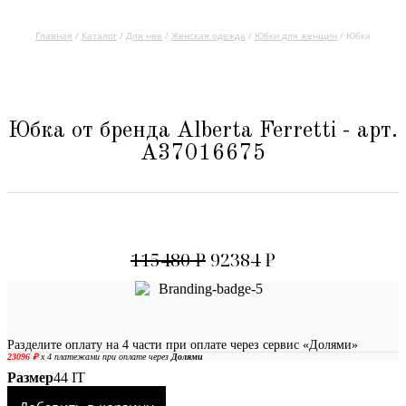
Главная
/
Каталог
/
Для нее
/
Женская одежда
/
Юбки для женщин
/ Юбка
Юбка от бренда Alberta Ferretti - арт.
A37016675
115480
₽
92384
₽
Разделите оплату на 4 части при оплате через сервис «Долями»
Размер
44 IT