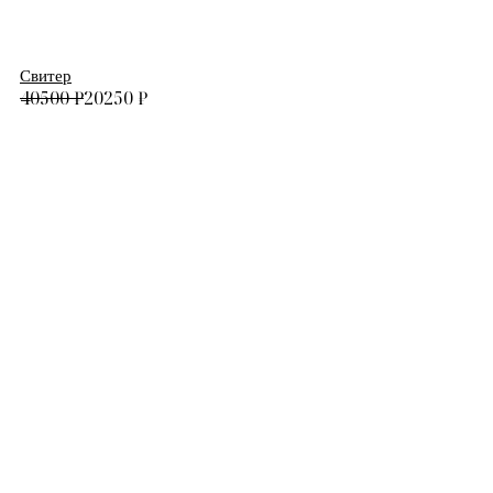
Свитер
40500
₽
20250
₽