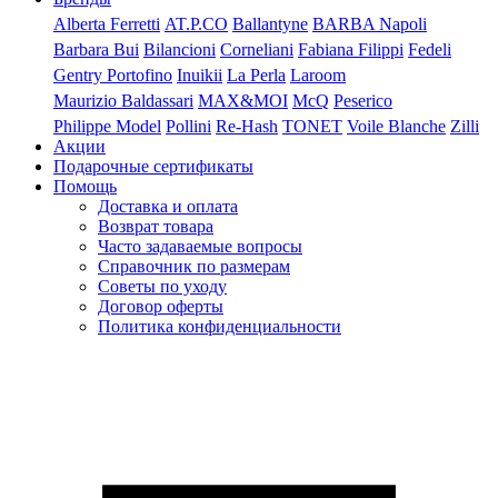
Alberta Ferretti
AT.P.CO
Ballantyne
BARBA Napoli
Barbara Bui
Bilancioni
Corneliani
Fabiana Filippi
Fedeli
Gentry Portofino
Inuikii
La Perla
Laroom
Maurizio Baldassari
MAX&MOI
McQ
Peserico
Philippe Model
Pollini
Re-Hash
TONET
Voile Blanche
Zilli
Акции
Подарочные сертификаты
Помощь
Доставка и оплата
Возврат товара
Часто задаваемые вопросы
Справочник по размерам
Советы по уходу
Договор оферты
Политика конфиденциальности