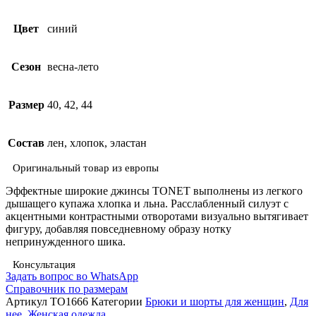
Цвет
синий
Сезон
весна-лето
Размер
40, 42, 44
Состав
лен, хлопок, эластан
Оригинальный товар из европы
Эффектные широкие джинсы TONET выполнены из легкого
дышащего купажа хлопка и льна. Расслабленный силуэт с
акцентными контрастными отворотами визуально вытягивает
фигуру, добавляя повседневному образу нотку
непринужденного шика.
Консультация
Задать вопрос во WhatsApp
Справочник по размерам
Артикул
TO1666
Категории
Брюки и шорты для женщин
,
Для
нее
,
Женская одежда