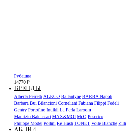
Рубашка
14770
₽
БРЕНДЫ
Alberta Ferretti
AT.P.CO
Ballantyne
BARBA Napoli
Barbara Bui
Bilancioni
Corneliani
Fabiana Filippi
Fedeli
Gentry Portofino
Inuikii
La Perla
Laroom
Maurizio Baldassari
MAX&MOI
McQ
Peserico
Philippe Model
Pollini
Re-Hash
TONET
Voile Blanche
Zilli
АКЦИИ