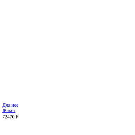
Для нее
Жакет
72470
₽