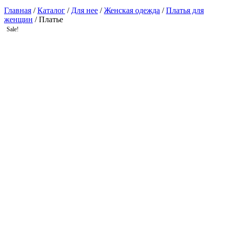
Главная
/
Каталог
/
Для нее
/
Женская одежда
/
Платья для
женщин
/ Платье
Sale!