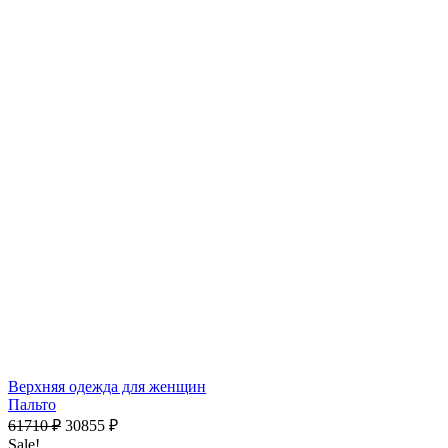
9570
₽
х 4 платежами при оплате через
Долями
Верхняя одежда для женщин
Пальто
61710
₽
30855
₽
Sale!