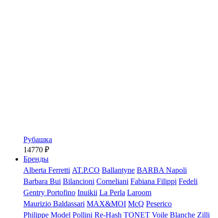
Рубашка
14770
₽
Бренды
Alberta Ferretti
AT.P.CO
Ballantyne
BARBA Napoli
Barbara Bui
Bilancioni
Corneliani
Fabiana Filippi
Fedeli
Gentry Portofino
Inuikii
La Perla
Laroom
Maurizio Baldassari
MAX&MOI
McQ
Peserico
Philippe Model
Pollini
Re-Hash
TONET
Voile Blanche
Zilli