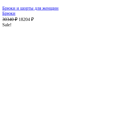
Брюки и шорты для женщин
Брюки
30340
₽
18204
₽
Sale!
10756.25
₽
х 4 платежами при оплате через
Долями