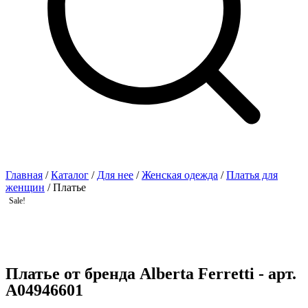
Главная
/
Каталог
/
Для нее
/
Женская одежда
/
Платья для
женщин
/ Платье
Sale!
Платье от бренда Alberta Ferretti - арт.
A04946601