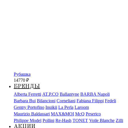
Рубашка
14770
₽
БРЕНДЫ
Alberta Ferretti
AT.P.CO
Ballantyne
BARBA Napoli
Barbara Bui
Bilancioni
Corneliani
Fabiana Filippi
Fedeli
Gentry Portofino
Inuikii
La Perla
Laroom
Maurizio Baldassari
MAX&MOI
McQ
Peserico
Philippe Model
Pollini
Re-Hash
TONET
Voile Blanche
Zilli
АКЦИИ