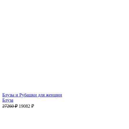
Блузы и Рубашки для женщин
Блуза
27260
₽
19082
₽