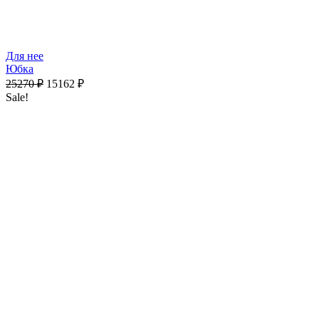
Для нее
Юбка
25270
₽
15162
₽
Sale!