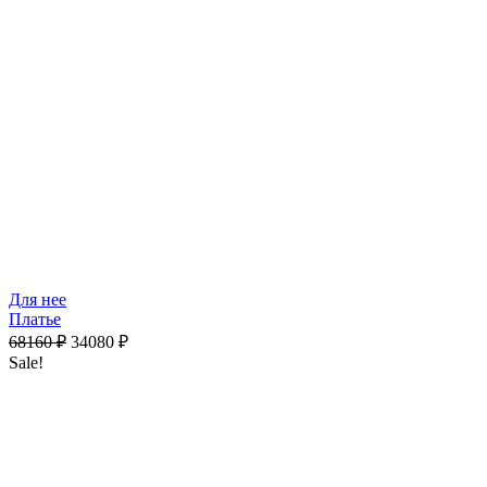
Для нее
Платье
68160
₽
34080
₽
Sale!