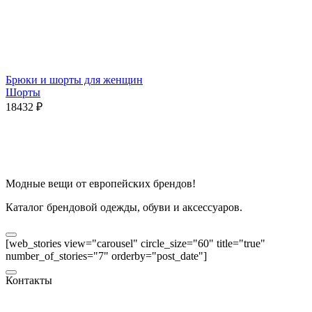
Брюки и шорты для женщин
Шорты
18432
₽
Модные вещи от европейских брендов!
Каталог брендовой одежды, обуви и аксессуаров.
[web_stories view="carousel" circle_size="60" title="true"
number_of_stories="7" orderby="post_date"]
Контакты