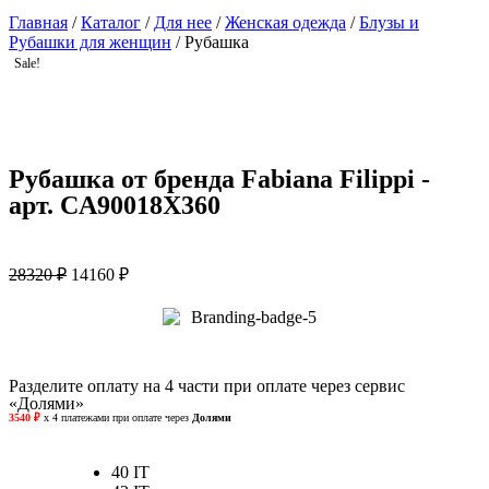
Главная
/
Каталог
/
Для нее
/
Женская одежда
/
Блузы и
Рубашки для женщин
/ Рубашка
Sale!
Рубашка от бренда Fabiana Filippi -
арт. CA90018X360
28320
₽
14160
₽
Разделите оплату на 4 части при оплате через сервис
«Долями»
40 IT