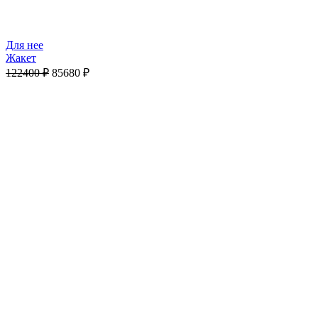
Для нее
Жакет
122400
₽
85680
₽