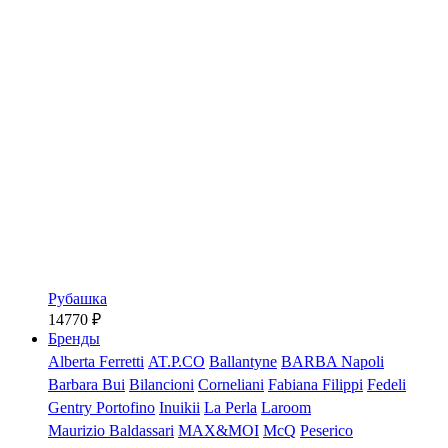
Рубашка
14770
₽
Бренды
Alberta Ferretti
AT.P.CO
Ballantyne
BARBA Napoli
Barbara Bui
Bilancioni
Corneliani
Fabiana Filippi
Fedeli
Gentry Portofino
Inuikii
La Perla
Laroom
Maurizio Baldassari
MAX&MOI
McQ
Peserico