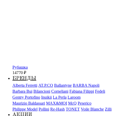
Рубашка
14770
₽
БРЕНДЫ
Alberta Ferretti
AT.P.CO
Ballantyne
BARBA Napoli
Barbara Bui
Bilancioni
Corneliani
Fabiana Filippi
Fedeli
Gentry Portofino
Inuikii
La Perla
Laroom
Maurizio Baldassari
MAX&MOI
McQ
Peserico
Philippe Model
Pollini
Re-Hash
TONET
Voile Blanche
Zilli
АКЦИИ