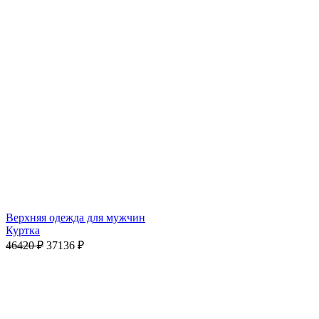
Верхняя одежда для мужчин
Куртка
46420
₽
37136
₽