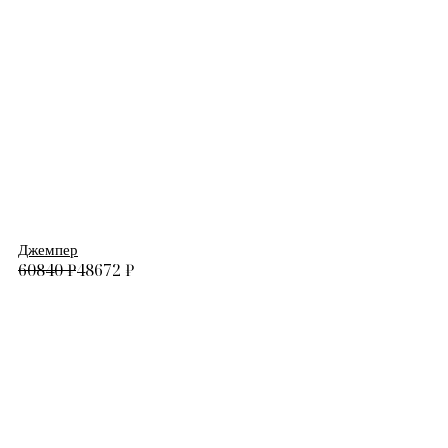
Джемпер
60840
₽
48672
₽