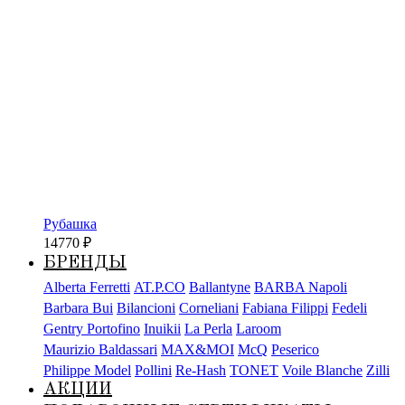
Рубашка
14770
₽
БРЕНДЫ
Alberta Ferretti
AT.P.CO
Ballantyne
BARBA Napoli
Barbara Bui
Bilancioni
Corneliani
Fabiana Filippi
Fedeli
Gentry Portofino
Inuikii
La Perla
Laroom
Maurizio Baldassari
MAX&MOI
McQ
Peserico
Philippe Model
Pollini
Re-Hash
TONET
Voile Blanche
Zilli
АКЦИИ