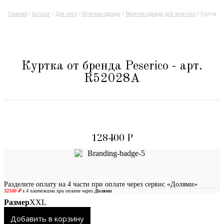
Главная
/
Каталог
/
Для него
/
Мужская одежда
/
Верхняя одежда для мужчин
/ Куртка
Куртка от бренда Peserico - арт.
R52028A
128400
₽
Разделите оплату на 4 части при оплате через сервис «Долями»
Размер
XXL
Добавить в корзину