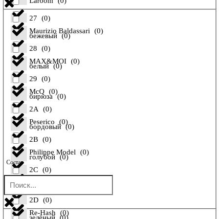
Laroom
(
0
)
27
(
0
)
Maurizio Baldassari
(
0
)
бежевый
(
0
)
28
(
0
)
MAX&MOI
(
0
)
белый
(
0
)
29
(
0
)
McQ
(
0
)
бирюза
(
0
)
2A
(
0
)
Peserico
(
0
)
бордовый
(
0
)
2B
(
0
)
Philippe Model
(
0
)
голубой
(
0
)
Состав
2C
(
0
)
Pollini
(
0
)
желтый
(
0
)
2D
(
0
)
Re-Hash
(
0
)
зелёный
(
0
)