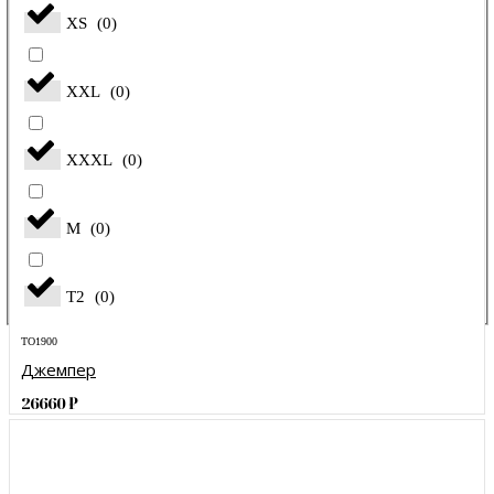
XS
(
0
)
XXL
(
0
)
XXXL
(
0
)
М
(
0
)
Т2
(
0
)
TO1900
Джемпер
26660
₽