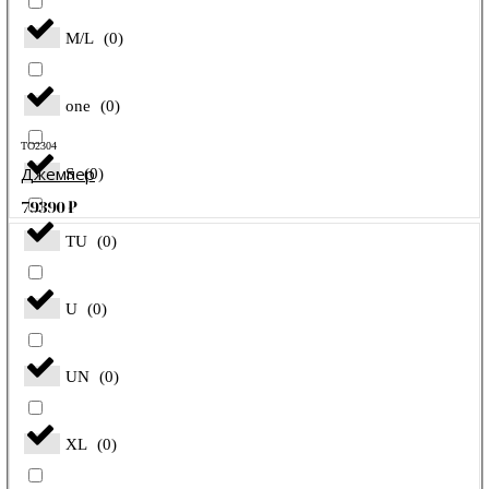
M/L
(
0
)
one
(
0
)
TO2304
Джемпер
S
(
0
)
79390
₽
TU
(
0
)
U
(
0
)
UN
(
0
)
XL
(
0
)