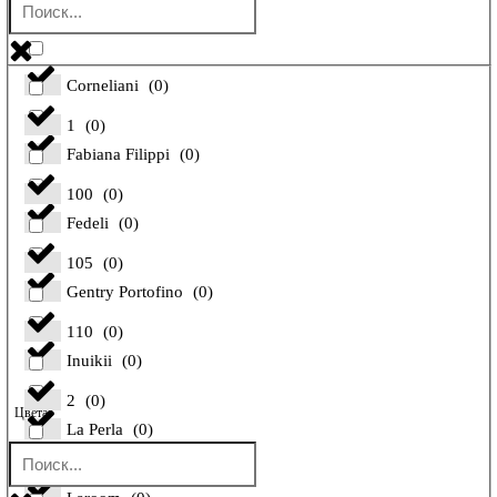
Bilancioni
(
0
)
Corneliani
(
0
)
1
(
0
)
Fabiana Filippi
(
0
)
100
(
0
)
Fedeli
(
0
)
105
(
0
)
Gentry Portofino
(
0
)
110
(
0
)
Inuikii
(
0
)
2
(
0
)
Цвета
La Perla
(
0
)
26
(
0
)