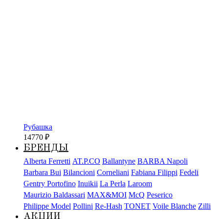
Рубашка
14770
₽
БРЕНДЫ
Alberta Ferretti
AT.P.CO
Ballantyne
BARBA Napoli
Barbara Bui
Bilancioni
Corneliani
Fabiana Filippi
Fedeli
Gentry Portofino
Inuikii
La Perla
Laroom
Maurizio Baldassari
MAX&MOI
McQ
Peserico
Philippe Model
Pollini
Re-Hash
TONET
Voile Blanche
Zilli
АКЦИИ