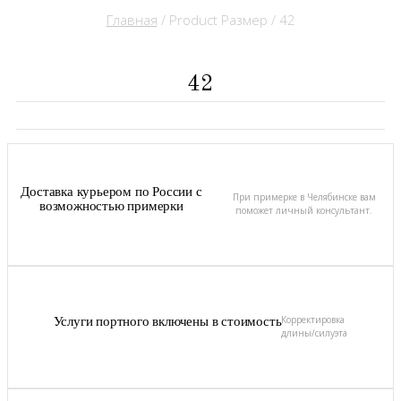
Главная
/ Product Размер / 42
42
Доставка курьером по России с
При примерке в Челябинске вам
возможностью примерки
поможет личный консультант.
Корректировка
Услуги портного включены в стоимость
длины/силуэта