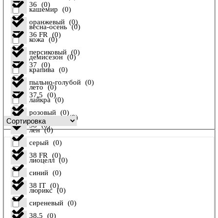
36
(
0
)
кашемир
(
0
)
оранжевый
(
0
)
весна-осень
(
0
)
36 FR
(
0
)
кожа
(
0
)
персиковый
(
0
)
демисезон
(
0
)
37
(
0
)
крапива
(
0
)
пыльно-голубой
(
0
)
лето
(
0
)
37,5
(
0
)
лайкра
(
0
)
розовый
(
0
)
осень-зима
(
0
)
38
(
0
)
лен
(
0
)
серый
(
0
)
38 FR
(
0
)
лиоцелл
(
0
)
синий
(
0
)
38 IT
(
0
)
люрикс
(
0
)
сиреневый
(
0
)
38,5
(
0
)