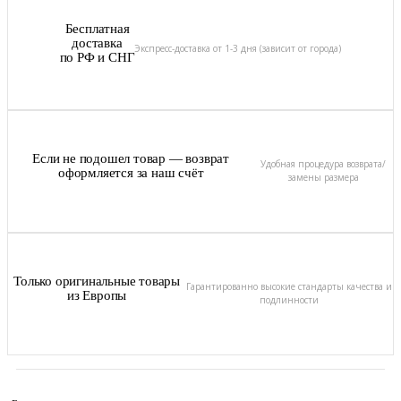
Бесплатная
доставка
Экспресс-доставка от 1-3 дня (зависит от города)
по РФ и СНГ
Если не подошел товар — возврат
Удобная процедура возврата/
оформляется за наш счёт
замены размера
Только оригинальные товары
Гарантированно высокие стандарты качества и
из Европы
подлинности