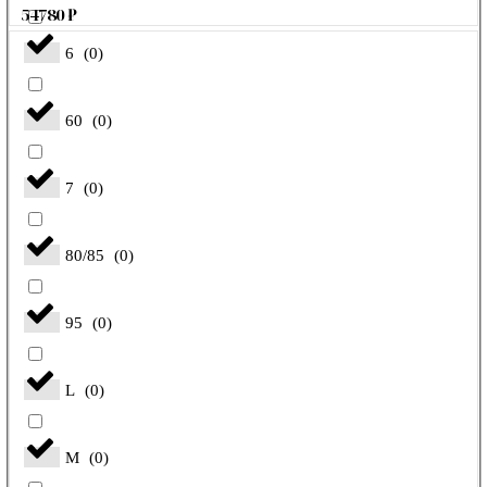
54780
₽
6
(
0
)
60
(
0
)
7
(
0
)
80/85
(
0
)
95
(
0
)
L
(
0
)
M
(
0
)