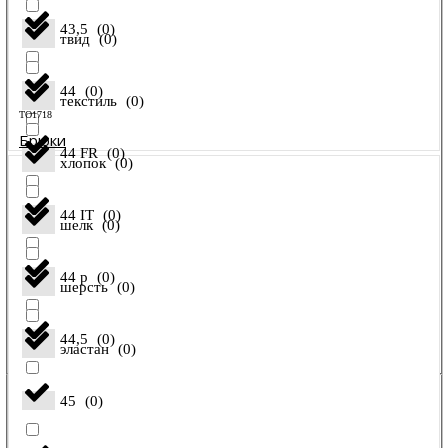
43,5
(
0
)
твид
(
0
)
44
(
0
)
текстиль
(
0
)
TO1718
Брюки
44 FR
(
0
)
хлопок
(
0
)
44 IT
(
0
)
шелк
(
0
)
44 р
(
0
)
шерсть
(
0
)
44,5
(
0
)
эластан
(
0
)
45
(
0
)