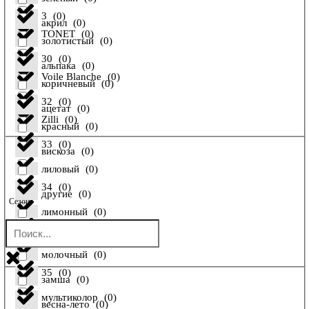
3
(
0
)
акрил
(
0
)
TONET
(
0
)
золотистый
(
0
)
30
(
0
)
альпака
(
0
)
Voile Blanche
(
0
)
коричневый
(
0
)
32
(
0
)
ацетат
(
0
)
Zilli
(
0
)
красный
(
0
)
33
(
0
)
вискоза
(
0
)
лиловый
(
0
)
34
(
0
)
другие
(
0
)
Сезон
лимонный
(
0
)
34 FR
(
0
)
енот
(
0
)
молочный
(
0
)
35
(
0
)
замша
(
0
)
мультиколор
(
0
)
весна-лето
(
0
)