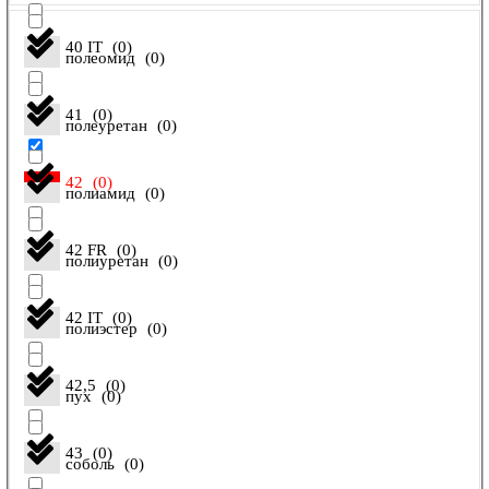
40 IT
(
0
)
полеомид
(
0
)
41
(
0
)
полеуретан
(
0
)
42
(
0
)
полиамид
(
0
)
42 FR
(
0
)
полиуретан
(
0
)
42 IT
(
0
)
полиэстер
(
0
)
42,5
(
0
)
пух
(
0
)
43
(
0
)
соболь
(
0
)