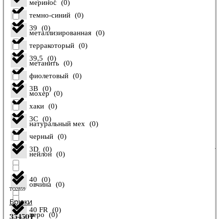
меринос
(
0
)
темно-синий
(
0
)
39
(
0
)
металлизированная
(
0
)
терракоторый
(
0
)
39,5
(
0
)
метанить
(
0
)
фиолетовый
(
0
)
3B
(
0
)
мохер
(
0
)
хаки
(
0
)
3C
(
0
)
натуральный мех
(
0
)
черный
(
0
)
3D
(
0
)
нейлон
(
0
)
40
(
0
)
овчина
(
0
)
TO2859
Брюки
40 FR
(
0
)
перо
(
0
)
35450
₽