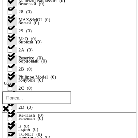
Maurizio Baldassari
(
0
)
бежевый
(
0
)
28
(
0
)
MAX&MOI
(
0
)
белый
(
0
)
29
(
0
)
McQ
(
0
)
бирюза
(
0
)
2A
(
0
)
Peserico
(
0
)
бордовый
(
0
)
2B
(
0
)
Philippe Model
(
0
)
голубой
(
0
)
Состав
2C
(
0
)
Pollini
(
0
)
желтый
(
0
)
2D
(
0
)
Re-Hash
(
0
)
зелёный
(
0
)
3
(
0
)
акрил
(
0
)
TONET
(
0
)
золотистый
(
0
)