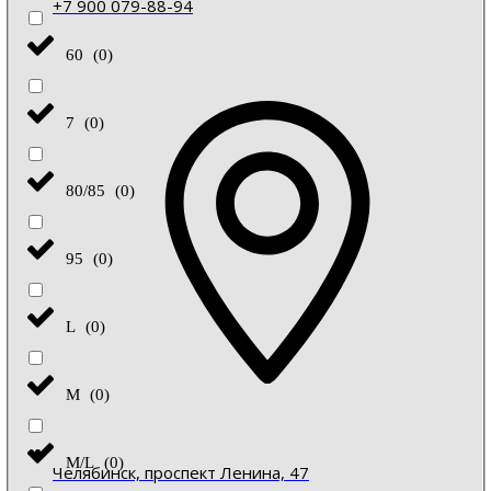
+7 900 079-88-94
60
(
0
)
7
(
0
)
80/85
(
0
)
95
(
0
)
L
(
0
)
M
(
0
)
M/L
(
0
)
Челябинск, проспект Ленина, 47