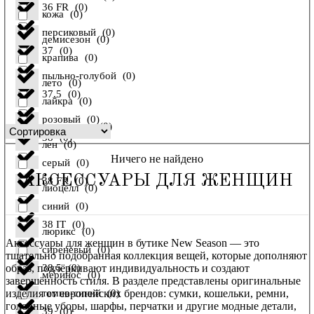
36 FR
(
0
)
кожа
(
0
)
персиковый
(
0
)
демисезон
(
0
)
37
(
0
)
крапива
(
0
)
пыльно-голубой
(
0
)
лето
(
0
)
37,5
(
0
)
лайкра
(
0
)
розовый
(
0
)
осень-зима
(
0
)
38
(
0
)
лен
(
0
)
Ничего не найдено
серый
(
0
)
АКСЕССУАРЫ ДЛЯ ЖЕНЩИН
38 FR
(
0
)
лиоцелл
(
0
)
синий
(
0
)
38 IT
(
0
)
люрикс
(
0
)
Аксессуары для женщин в бутике New Season — это
сиреневый
(
0
)
тщательно подобранная коллекция вещей, которые дополняют
образ, подчёркивают индивидуальность и создают
38,5
(
0
)
меринос
(
0
)
завершённость стиля. В разделе представлены оригинальные
изделия от европейских брендов: сумки, кошельки, ремни,
темно-синий
(
0
)
головные уборы, шарфы, перчатки и другие модные детали,
39
(
0
)