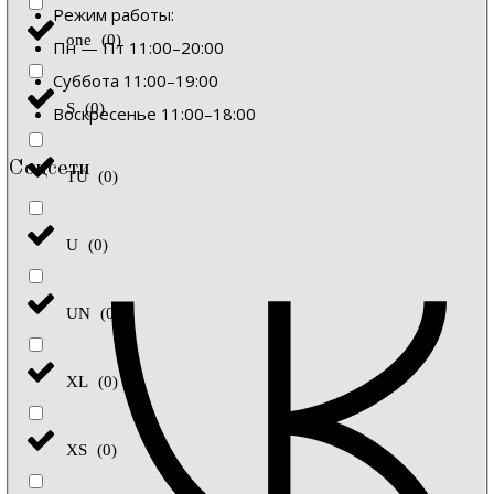
Режим работы:
one
(
0
)
Пн — Пт 11:00–20:00
Суббота 11:00–19:00
S
(
0
)
Воскресенье 11:00–18:00
Соцсети
TU
(
0
)
U
(
0
)
UN
(
0
)
XL
(
0
)
XS
(
0
)