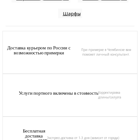
Шарфы
Доставка курьером по России с
При примерке в Челябинске вам
возможностью примерки
поможет личный консультант.
Корректировка
Услуги портного включены в стоимость
длины/силуэта
Бесплатная
доставка
Экспресс-доставка от 1-3 дня (зависит от города)