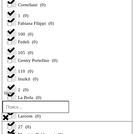
Corneliani
(
0
)
1
(
0
)
Fabiana Filippi
(
0
)
100
(
0
)
Fedeli
(
0
)
105
(
0
)
Gentry Portofino
(
0
)
110
(
0
)
Inuikii
(
0
)
2
(
0
)
Цвета
La Perla
(
0
)
26
(
0
)
Laroom
(
0
)
27
(
0
)