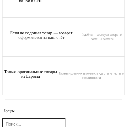
по РФ и СНГ
Если не подошел товар — возврат
Удобная процедура возврата/
оформляется за наш счёт
замены размера
Только оригинальные товары
Гарантированно высокие стандарты качества и
из Европы
подлинности
Бренды