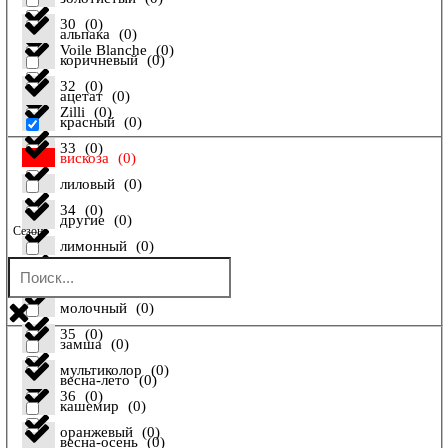
30
(
0
)
альпака
(
0
)
Voile Blanche
(
0
)
коричневый
(
0
)
32
(
0
)
ацетат
(
0
)
Zilli
(
0
)
красный
(
0
)
33
(
0
)
вискоза
(
0
)
лиловый
(
0
)
34
(
0
)
другие
(
0
)
Сезон
лимонный
(
0
)
34 FR
(
0
)
енот
(
0
)
молочный
(
0
)
35
(
0
)
замша
(
0
)
мультиколор
(
0
)
весна-лето
(
0
)
36
(
0
)
кашемир
(
0
)
оранжевый
(
0
)
весна-осень
(
0
)