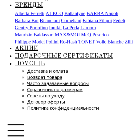
БРЕНДЫ
Alberta Ferretti
AT.P.CO
Ballantyne
BARBA Napoli
Barbara Bui
Bilancioni
Corneliani
Fabiana Filippi
Fedeli
Gentry Portofino
Inuikii
La Perla
Laroom
Maurizio Baldassari
MAX&MOI
McQ
Peserico
Philippe Model
Pollini
Re-Hash
TONET
Voile Blanche
Zilli
АКЦИИ
ПОДАРОЧНЫЕ СЕРТИФИКАТЫ
ПОМОЩЬ
Доставка и оплата
Возврат товара
Часто задаваемые вопросы
Справочник по размерам
Советы по уходу
Договор оферты
Политика конфиденциальности