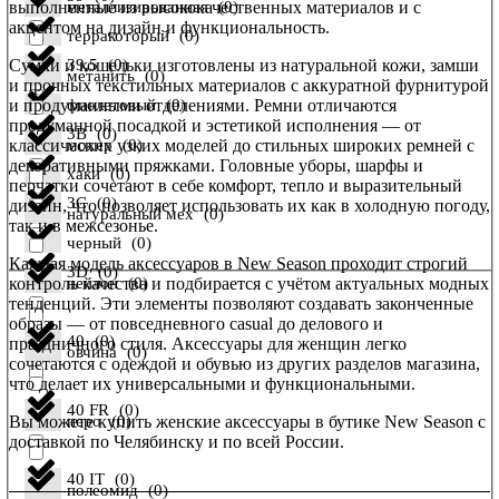
выполненные из высококачественных материалов и с
металлизированная
(
0
)
акцентом на дизайн и функциональность.
терракоторый
(
0
)
Сумки и кошельки изготовлены из натуральной кожи, замши
39,5
(
0
)
метанить
(
0
)
и прочных текстильных материалов с аккуратной фурнитурой
и продуманными отделениями. Ремни отличаются
фиолетовый
(
0
)
продуманной посадкой и эстетикой исполнения — от
3B
(
0
)
классических узких моделей до стильных широких ремней с
мохер
(
0
)
декоративными пряжками. Головные уборы, шарфы и
хаки
(
0
)
перчатки сочетают в себе комфорт, тепло и выразительный
3C
(
0
)
дизайн, что позволяет использовать их как в холодную погоду,
натуральный мех
(
0
)
так и в межсезонье.
черный
(
0
)
Каждая модель аксессуаров в New Season проходит строгий
3D
(
0
)
контроль качества и подбирается с учётом актуальных модных
нейлон
(
0
)
тенденций. Эти элементы позволяют создавать законченные
образы — от повседневного casual до делового и
40
(
0
)
праздничного стиля. Аксессуары для женщин легко
овчина
(
0
)
сочетаются с одеждой и обувью из других разделов магазина,
что делает их универсальными и функциональными.
40 FR
(
0
)
Вы можете купить женские аксессуары в бутике New Season с
перо
(
0
)
доставкой по Челябинску и по всей России.
40 IT
(
0
)
полеомид
(
0
)