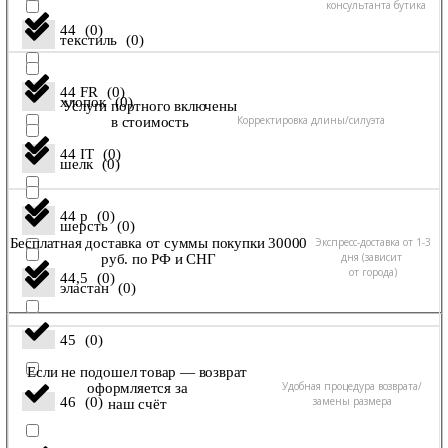
консультанта бутика
44
(
0
)
текстиль
(
0
)
44 FR
(
0
)
хлопок
(
0
)
Услуги портного включены
Корректировка длины/силуэта
в стоимость
44 IT
(
0
)
шелк
(
0
)
44 р
(
0
)
шерсть
(
0
)
Экспресс-доставка от 1-3
Бесплатная доставка от суммы покупки 30000
дня (зависит
руб. по РФ и СНГ
от города)
44,5
(
0
)
эластан
(
0
)
45
(
0
)
Если не подошел товар — возврат
Удобная процедура возврата/
оформляется за
замены размера
46
(
0
)
наш счёт