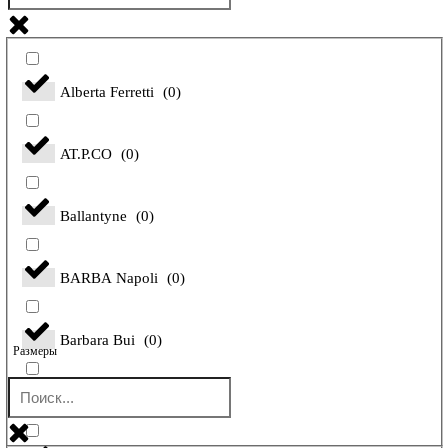
Alberta Ferretti
(
0
)
AT.P.CO
(
0
)
Ballantyne
(
0
)
BARBA Napoli
(
0
)
Barbara Bui
(
0
)
Размеры
Bilancioni
(
0
)