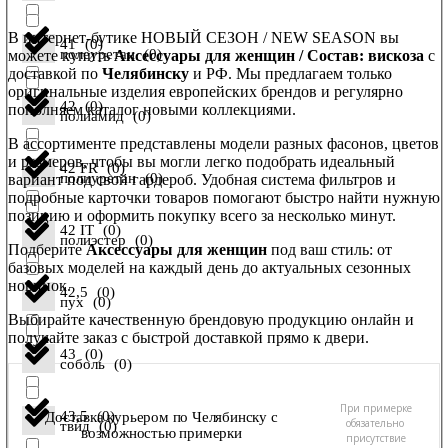
В интернет-бутике НОВЫЙ СЕЗОН / NEW SEASON вы
41
(
0
)
полеуретан
(
0
)
можете купить
Аксессуары для женщин / Состав: вискоза
с
доставкой по
Челябинску
и РФ. Мы предлагаем только
оригинальные изделия европейских брендов и регулярно
42
(
0
)
пополняем каталог новыми коллекциями.
полиамид
(
0
)
В ассортименте представлены модели разных фасонов, цветов
и размеров, чтобы вы могли легко подобрать идеальный
42 FR
(
0
)
полиуретан
(
0
)
вариант под свой гардероб. Удобная система фильтров и
подробные карточки товаров помогают быстро найти нужную
позицию и оформить покупку всего за несколько минут.
42 IT
(
0
)
полиэстер
(
0
)
Подберите
Аксессуары для женщин
под ваш стиль: от
базовых моделей на каждый день до актуальных сезонных
новинок.
42,5
(
0
)
пух
(
0
)
Выбирайте качественную брендовую продукцию онлайн и
получайте заказ с быстрой доставкой прямо к двери.
43
(
0
)
соболь
(
0
)
При примерке
43,5
(
0
)
Доставка курьером по Челябинску с
обязательно
твид
(
0
)
возможностью примерки
присутствие