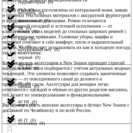
терракоторый
(
0
)
Сумки и кошельки изготовлены из натуральной кожи, замши
39,5
(
0
)
метанить
(
0
)
и прочных текстильных материалов с аккуратной фурнитурой
и продуманными отделениями. Ремни отличаются
фиолетовый
(
0
)
продуманной посадкой и эстетикой исполнения — от
3B
(
0
)
классических узких моделей до стильных широких ремней с
мохер
(
0
)
декоративными пряжками. Головные уборы, шарфы и
хаки
(
0
)
перчатки сочетают в себе комфорт, тепло и выразительный
3C
(
0
)
дизайн, что позволяет использовать их как в холодную погоду,
натуральный мех
(
0
)
так и в межсезонье.
черный
(
0
)
Каждая модель аксессуаров в New Season проходит строгий
3D
(
0
)
контроль качества и подбирается с учётом актуальных модных
нейлон
(
0
)
тенденций. Эти элементы позволяют создавать законченные
образы — от повседневного casual до делового и
40
(
0
)
праздничного стиля. Аксессуары для женщин легко
овчина
(
0
)
сочетаются с одеждой и обувью из других разделов магазина,
что делает их универсальными и функциональными.
40 FR
(
0
)
Вы можете купить женские аксессуары в бутике New Season с
перо
(
0
)
доставкой по Челябинску и по всей России.
40 IT
(
0
)
полеомид
(
0
)