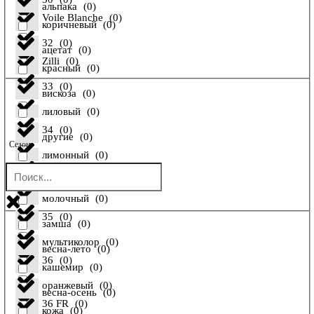
альпака
(
0
)
Voile Blanche
(
0
)
коричневый
(
0
)
32
(
0
)
ацетат
(
0
)
Zilli
(
0
)
красный
(
0
)
33
(
0
)
вискоза
(
0
)
лиловый
(
0
)
34
(
0
)
другие
(
0
)
Сезон
лимонный
(
0
)
34 FR
(
0
)
енот
(
0
)
молочный
(
0
)
35
(
0
)
замша
(
0
)
мультиколор
(
0
)
весна-лето
(
0
)
36
(
0
)
кашемир
(
0
)
оранжевый
(
0
)
весна-осень
(
0
)
36 FR
(
0
)
кожа
(
0
)