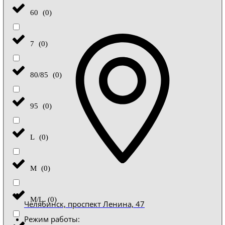
60
(
0
)
7
(
0
)
80/85
(
0
)
95
(
0
)
L
(
0
)
M
(
0
)
M/L
(
0
)
Челябинск, проспект Ленина, 47
Режим работы: