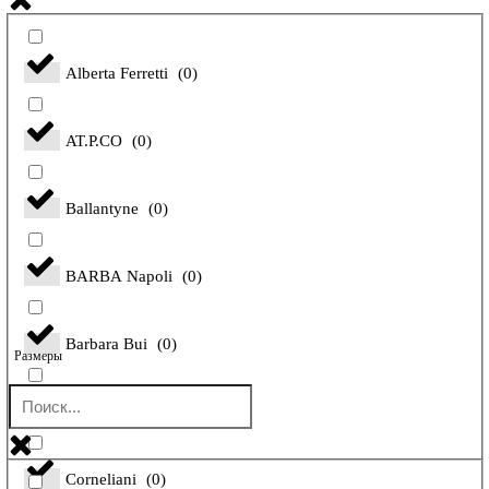
Alberta Ferretti
(
0
)
AT.P.CO
(
0
)
Ballantyne
(
0
)
BARBA Napoli
(
0
)
Barbara Bui
(
0
)
Размеры
Bilancioni
(
0
)
Corneliani
(
0
)