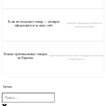
Если не подошел товар — возврат
Удобная процедура возврата/
оформляется за наш счёт
замены размера
Только оригинальные товары
Гарантированно высокие стандарты качества
из Европы
и подлинности
Бренды