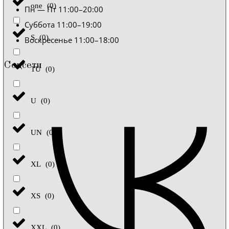
one
(
0
)
Пн — Пт 11:00–20:00
Суббота 11:00–19:00
S
(
0
)
Воскресенье 11:00–18:00
Соцсети
TU
(
0
)
U
(
0
)
UN
(
0
)
XL
(
0
)
XS
(
0
)
XXL
(
0
)