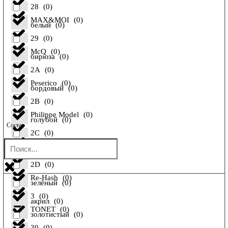
28
(
0
)
MAX&MOI
(
0
)
белый
(
0
)
29
(
0
)
McQ
(
0
)
бирюза
(
0
)
2A
(
0
)
Peserico
(
0
)
бордовый
(
0
)
2B
(
0
)
Philippe Model
(
0
)
голубой
(
0
)
Состав
2C
(
0
)
Pollini
(
0
)
желтый
(
0
)
2D
(
0
)
Re-Hash
(
0
)
зелёный
(
0
)
3
(
0
)
акрил
(
0
)
TONET
(
0
)
золотистый
(
0
)
30
(
0
)