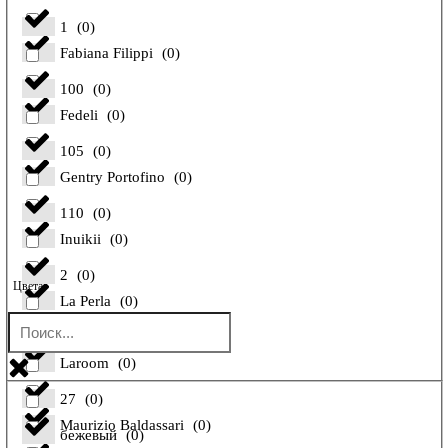
1
(
0
)
Fabiana Filippi
(
0
)
100
(
0
)
Fedeli
(
0
)
105
(
0
)
Gentry Portofino
(
0
)
110
(
0
)
Inuikii
(
0
)
2
(
0
)
Цвета
La Perla
(
0
)
26
(
0
)
Laroom
(
0
)
27
(
0
)
Maurizio Baldassari
(
0
)
бежевый
(
0
)