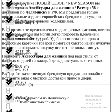
В интернет-бутике НОВЫЙ СЕЗОН / NEW SEASON вы
41
(
0
)
полеуретан
(
0
)
можете купить
Аксессуары для женщин / Размер: 58
с
доставкой по
Челябинску
и РФ. Мы предлагаем только
оригинальные изделия европейских брендов и регулярно
42
(
0
)
пополняем каталог новыми коллекциями.
полиамид
(
0
)
В ассортименте представлены модели разных фасонов, цветов
и размеров, чтобы вы могли легко подобрать идеальный
42 FR
(
0
)
полиуретан
(
0
)
вариант под свой гардероб. Удобная система фильтров и
подробные карточки товаров помогают быстро найти нужную
позицию и оформить покупку всего за несколько минут.
42 IT
(
0
)
полиэстер
(
0
)
Подберите
Аксессуары для женщин
под ваш стиль: от
базовых моделей на каждый день до актуальных сезонных
новинок.
42,5
(
0
)
пух
(
0
)
Выбирайте качественную брендовую продукцию онлайн и
получайте заказ с быстрой доставкой прямо к двери.
43
(
0
)
соболь
(
0
)
При примерке
43,5
(
0
)
Доставка курьером по Челябинску с
обязательно
твид
(
0
)
возможностью примерки
присутствие
консультанта бутика