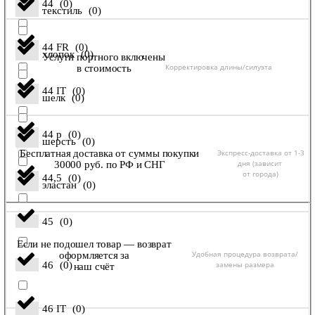
44
(
0
)
текстиль
(
0
)
44 FR
(
0
)
хлопок
(
0
)
Услуги портного включены
Корректировка длины/силуэта
в стоимость
44 IT
(
0
)
шелк
(
0
)
44 р
(
0
)
шерсть
(
0
)
Экспресс-доставка от 1-3
Бесплатная доставка от суммы покупки
дня (зависит
30000 руб. по РФ и СНГ
от города)
44,5
(
0
)
эластан
(
0
)
45
(
0
)
Если не подошел товар — возврат
Удобная процедура возврата/
оформляется за
замены размера
46
(
0
)
наш счёт
46 IT
(
0
)