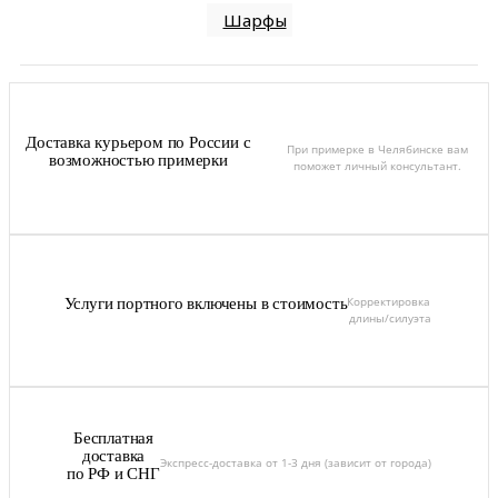
Шарфы
Доставка курьером по России с
При примерке в Челябинске вам
возможностью примерки
поможет личный консультант.
Корректировка
Услуги портного включены в стоимость
длины/силуэта
Бесплатная
доставка
Экспресс-доставка от 1-3 дня (зависит от города)
по РФ и СНГ