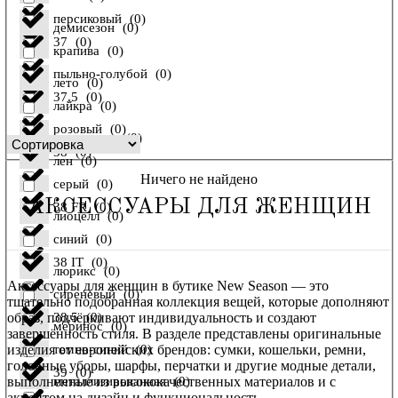
персиковый
(
0
)
демисезон
(
0
)
37
(
0
)
крапива
(
0
)
пыльно-голубой
(
0
)
лето
(
0
)
37,5
(
0
)
лайкра
(
0
)
розовый
(
0
)
осень-зима
(
0
)
38
(
0
)
лен
(
0
)
Ничего не найдено
серый
(
0
)
АКСЕССУАРЫ ДЛЯ ЖЕНЩИН
38 FR
(
0
)
лиоцелл
(
0
)
синий
(
0
)
38 IT
(
0
)
люрикс
(
0
)
Аксессуары для женщин в бутике New Season — это
сиреневый
(
0
)
тщательно подобранная коллекция вещей, которые дополняют
образ, подчёркивают индивидуальность и создают
38,5
(
0
)
меринос
(
0
)
завершённость стиля. В разделе представлены оригинальные
изделия от европейских брендов: сумки, кошельки, ремни,
темно-синий
(
0
)
головные уборы, шарфы, перчатки и другие модные детали,
39
(
0
)
выполненные из высококачественных материалов и с
металлизированная
(
0
)
акцентом на дизайн и функциональность.