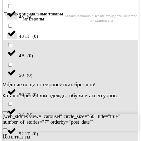
Только оригинальные товары
Гарантированно высокие стандарты качества
48
(
0
)
из Европы
и подлинности
48 IT
(
0
)
4B
(
0
)
50
(
0
)
Модные вещи от европейских брендов!
Каталог брендовой одежды, обуви и аксессуаров.
50 IT
(
0
)
52
(
0
)
[web_stories view="carousel" circle_size="60" title="true"
number_of_stories="7" orderby="post_date"]
52 IT
(
0
)
Контакты