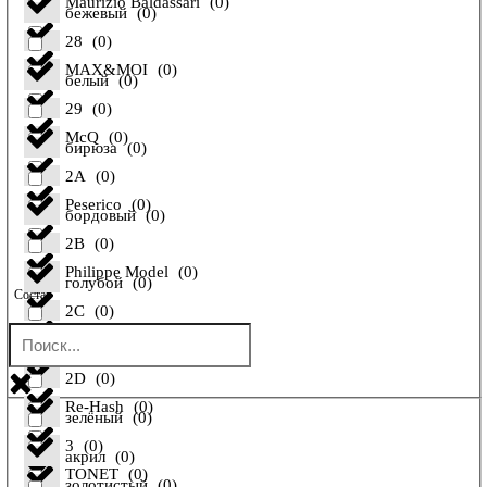
Maurizio Baldassari
(
0
)
бежевый
(
0
)
28
(
0
)
MAX&MOI
(
0
)
белый
(
0
)
29
(
0
)
McQ
(
0
)
бирюза
(
0
)
2A
(
0
)
Peserico
(
0
)
бордовый
(
0
)
2B
(
0
)
Philippe Model
(
0
)
голубой
(
0
)
Состав
2C
(
0
)
Pollini
(
0
)
желтый
(
0
)
2D
(
0
)
Re-Hash
(
0
)
зелёный
(
0
)
3
(
0
)
акрил
(
0
)
TONET
(
0
)
золотистый
(
0
)