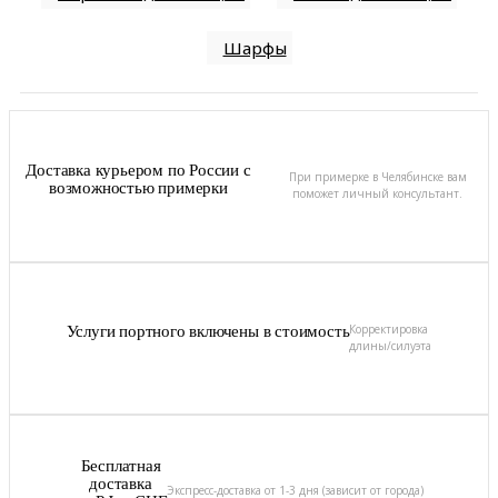
Шарфы
Доставка курьером по России с
При примерке в Челябинске вам
возможностью примерки
поможет личный консультант.
Корректировка
Услуги портного включены в стоимость
длины/силуэта
Бесплатная
доставка
Экспресс-доставка от 1-3 дня (зависит от города)