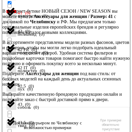
В интернет-бутике НОВЫЙ СЕЗОН / NEW SEASON вы
41
(
0
)
полеуретан
(
0
)
можете купить
Аксессуары для женщин / Размер: 41
с
доставкой по
Челябинску
и РФ. Мы предлагаем только
оригинальные изделия европейских брендов и регулярно
42
(
0
)
пополняем каталог новыми коллекциями.
полиамид
(
0
)
В ассортименте представлены модели разных фасонов, цветов
и размеров, чтобы вы могли легко подобрать идеальный
42 FR
(
0
)
полиуретан
(
0
)
вариант под свой гардероб. Удобная система фильтров и
подробные карточки товаров помогают быстро найти нужную
позицию и оформить покупку всего за несколько минут.
42 IT
(
0
)
полиэстер
(
0
)
Подберите
Аксессуары для женщин
под ваш стиль: от
базовых моделей на каждый день до актуальных сезонных
новинок.
42,5
(
0
)
пух
(
0
)
Выбирайте качественную брендовую продукцию онлайн и
получайте заказ с быстрой доставкой прямо к двери.
43
(
0
)
соболь
(
0
)
При примерке
43,5
(
0
)
Доставка курьером по Челябинску с
обязательно
твид
(
0
)
возможностью примерки
присутствие