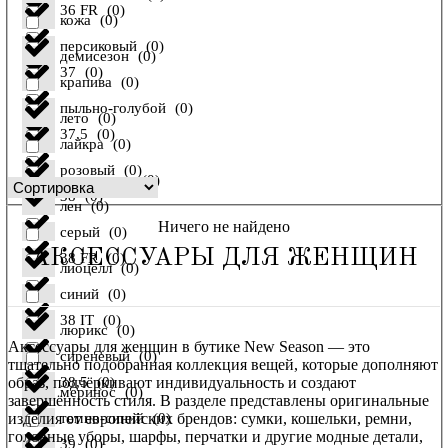
36 FR
(
0
)
кожа
(
0
)
персиковый
(
0
)
демисезон
(
0
)
37
(
0
)
крапива
(
0
)
пыльно-голубой
(
0
)
лето
(
0
)
37,5
(
0
)
лайкра
(
0
)
розовый
(
0
)
осень-зима
(
0
)
38
(
0
)
лен
(
0
)
Ничего не найдено
серый
(
0
)
АКСЕССУАРЫ ДЛЯ ЖЕНЩИН
38 FR
(
0
)
лиоцелл
(
0
)
синий
(
0
)
38 IT
(
0
)
люрикс
(
0
)
Аксессуары для женщин в бутике New Season — это
сиреневый
(
0
)
тщательно подобранная коллекция вещей, которые дополняют
образ, подчёркивают индивидуальность и создают
38,5
(
0
)
меринос
(
0
)
завершённость стиля. В разделе представлены оригинальные
изделия от европейских брендов: сумки, кошельки, ремни,
темно-синий
(
0
)
головные уборы, шарфы, перчатки и другие модные детали,
39
(
0
)