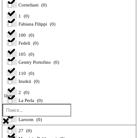
Corneliani
(
0
)
1
(
0
)
Fabiana Filippi
(
0
)
100
(
0
)
Fedeli
(
0
)
105
(
0
)
Gentry Portofino
(
0
)
110
(
0
)
Inuikii
(
0
)
2
(
0
)
Цвета
La Perla
(
0
)
26
(
0
)
Laroom
(
0
)
27
(
0
)