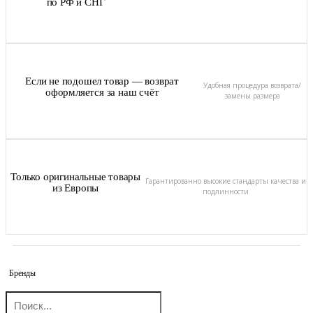
по РФ и СНГ
Если не подошел товар — возврат
Удобная процедура возврата/
оформляется за наш счёт
замены размера
Только оригинальные товары
Гарантированно высокие стандарты качества и
из Европы
подлинности
Бренды