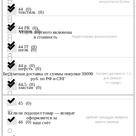
консультанта бутика
44
(
0
)
текстиль
(
0
)
44 FR
(
0
)
хлопок
(
0
)
Услуги портного включены
Корректировка длины/силуэта
в стоимость
44 IT
(
0
)
шелк
(
0
)
44 р
(
0
)
шерсть
(
0
)
Экспресс-доставка от 1-3
Бесплатная доставка от суммы покупки 30000
дня (зависит
руб. по РФ и СНГ
от города)
44,5
(
0
)
эластан
(
0
)
45
(
0
)
Если не подошел товар — возврат
Удобная процедура возврата/
оформляется за
замены размера
46
(
0
)
наш счёт