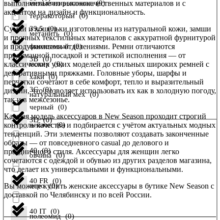
выполненные из высококачественных материалов и с
металлизированная
(
0
)
акцентом на дизайн и функциональность.
терракоторый
(
0
)
Сумки и кошельки изготовлены из натуральной кожи, замши
39,5
(
0
)
метанить
(
0
)
и прочных текстильных материалов с аккуратной фурнитурой
и продуманными отделениями. Ремни отличаются
фиолетовый
(
0
)
продуманной посадкой и эстетикой исполнения — от
3B
(
0
)
классических узких моделей до стильных широких ремней с
мохер
(
0
)
декоративными пряжками. Головные уборы, шарфы и
хаки
(
0
)
перчатки сочетают в себе комфорт, тепло и выразительный
3C
(
0
)
дизайн, что позволяет использовать их как в холодную погоду,
натуральный мех
(
0
)
так и в межсезонье.
черный
(
0
)
Каждая модель аксессуаров в New Season проходит строгий
3D
(
0
)
контроль качества и подбирается с учётом актуальных модных
нейлон
(
0
)
тенденций. Эти элементы позволяют создавать законченные
образы — от повседневного casual до делового и
40
(
0
)
праздничного стиля. Аксессуары для женщин легко
овчина
(
0
)
сочетаются с одеждой и обувью из других разделов магазина,
что делает их универсальными и функциональными.
40 FR
(
0
)
Вы можете купить женские аксессуары в бутике New Season с
перо
(
0
)
доставкой по Челябинску и по всей России.
40 IT
(
0
)
полеомид
(
0
)