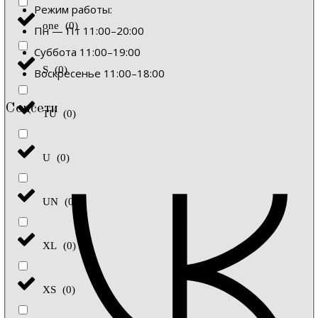
Режим работы:
one
(
0
)
Пн — Пт 11:00–20:00
Суббота 11:00–19:00
S
(
0
)
Воскресенье 11:00–18:00
Соцсети
TU
(
0
)
U
(
0
)
UN
(
0
)
XL
(
0
)
XS
(
0
)