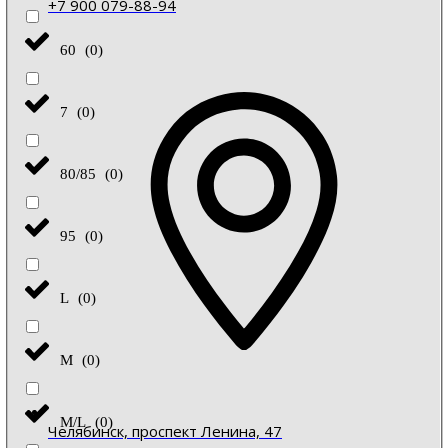
+7 900 079-88-94
60
(
0
)
7
(
0
)
80/85
(
0
)
95
(
0
)
L
(
0
)
M
(
0
)
M/L
(
0
)
Челябинск, проспект Ленина, 47