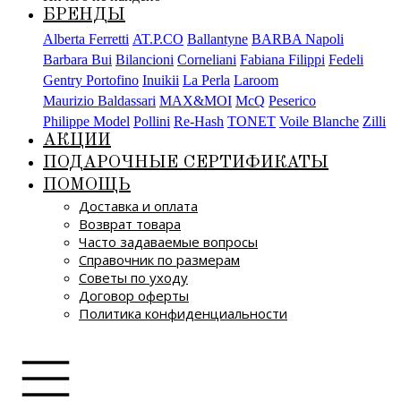
БРЕНДЫ
Alberta Ferretti
AT.P.CO
Ballantyne
BARBA Napoli
Barbara Bui
Bilancioni
Corneliani
Fabiana Filippi
Fedeli
Gentry Portofino
Inuikii
La Perla
Laroom
Maurizio Baldassari
MAX&MOI
McQ
Peserico
Philippe Model
Pollini
Re-Hash
TONET
Voile Blanche
Zilli
АКЦИИ
ПОДАРОЧНЫЕ СЕРТИФИКАТЫ
ПОМОЩЬ
Доставка и оплата
Возврат товара
Часто задаваемые вопросы
Справочник по размерам
Советы по уходу
Договор оферты
Политика конфиденциальности