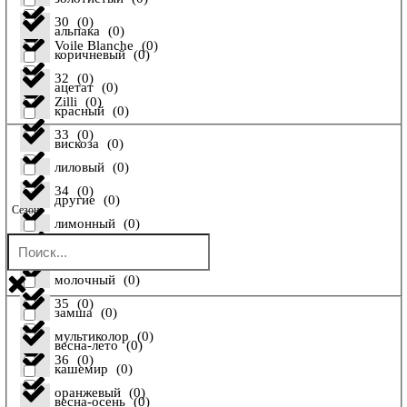
30
(
0
)
альпака
(
0
)
Voile Blanche
(
0
)
коричневый
(
0
)
32
(
0
)
ацетат
(
0
)
Zilli
(
0
)
красный
(
0
)
33
(
0
)
вискоза
(
0
)
лиловый
(
0
)
34
(
0
)
другие
(
0
)
Сезон
лимонный
(
0
)
34 FR
(
0
)
енот
(
0
)
молочный
(
0
)
35
(
0
)
замша
(
0
)
мультиколор
(
0
)
весна-лето
(
0
)
36
(
0
)
кашемир
(
0
)
оранжевый
(
0
)
весна-осень
(
0
)