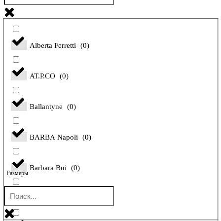
Alberta Ferretti
(
0
)
AT.P.CO
(
0
)
Ballantyne
(
0
)
BARBA Napoli
(
0
)
Barbara Bui
(
0
)
Размеры
Bilancioni
(
0
)