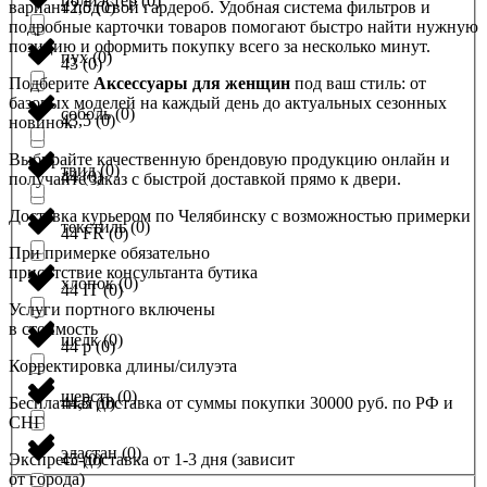
полиэстер
(
0
)
вариант под свой гардероб. Удобная система фильтров и
42,5
(
0
)
подробные карточки товаров помогают быстро найти нужную
позицию и оформить покупку всего за несколько минут.
пух
(
0
)
43
(
0
)
Подберите
Аксессуары для женщин
под ваш стиль: от
базовых моделей на каждый день до актуальных сезонных
соболь
(
0
)
43,5
(
0
)
новинок.
Выбирайте качественную брендовую продукцию онлайн и
твид
(
0
)
44
(
0
)
получайте заказ с быстрой доставкой прямо к двери.
Доставка курьером по Челябинску с возможностью примерки
текстиль
(
0
)
44 FR
(
0
)
При примерке обязательно
присутствие консультанта бутика
хлопок
(
0
)
44 IT
(
0
)
Услуги портного включены
в стоимость
шелк
(
0
)
44 р
(
0
)
Корректировка длины/силуэта
шерсть
(
0
)
Бесплатная доставка от суммы покупки 30000 руб. по РФ и
44,5
(
0
)
СНГ
эластан
(
0
)
Экспресс-доставка от 1-3 дня (зависит
45
(
0
)
от города)