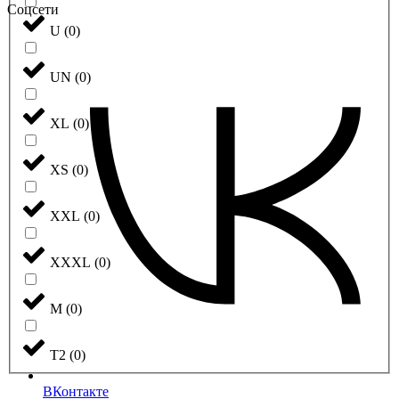
Соцсети
U
(
0
)
UN
(
0
)
XL
(
0
)
XS
(
0
)
XXL
(
0
)
XXXL
(
0
)
М
(
0
)
Т2
(
0
)
ВКонтакте