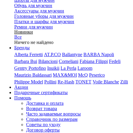
Шорты для мужчин
Обувь для мужчин
Аксессуары для мужчин
Головные уборы для мужчин
Платки и шарфы для мужчин
Ремни для мужчин
Новинки
Все
Ничего не найдено
Бренды
Alberta Ferretti
AT.P.CO
Ballantyne
BARBA Napoli
Barbara Bui
Bilancioni
Corneliani
Fabiana Filippi
Fedeli
Gentry Portofino
Inuikii
La Perla
Laroom
Maurizio Baldassari
MAX&MOI
McQ
Peserico
Philippe Model
Pollini
Re-Hash
TONET
Voile Blanche
Zilli
Акции
Подарочные сертификаты
Помощь
Доставка и оплата
Возврат товара
Часто задаваемые вопросы
Справочник по размерам
Советы по уходу
Договор оферты