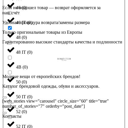
Если не подошел товар — возврат оформляется за
46
(
0
)
наш счёт
Удобная процедура возврата/замены размера
46 IT
(
0
)
Только оригинальные товары из Европы
48
(
0
)
Гарантированно высокие стандарты качества и подлинности
48 IT
(
0
)
4B
(
0
)
Модные вещи от европейских брендов!
50
(
0
)
Каталог брендовой одежды, обуви и аксессуаров.
50 IT
(
0
)
[web_stories view="carousel" circle_size="60" title="true"
number_of_stories="7" orderby="post_date"]
52
(
0
)
Контакты
52 IT
(
0
)