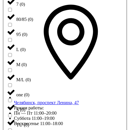
7
(
0
)
80/85
(
0
)
95
(
0
)
L
(
0
)
M
(
0
)
M/L
(
0
)
one
(
0
)
Челябинск, проспект Ленина, 47
Режим работы:
S
(
0
)
Пн — Пт 11:00–20:00
Суббота 11:00–19:00
Воскресенье 11:00–18:00
TU
(
0
)