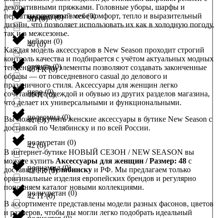
декоративными пряжками. Головные уборы, шарфы и
перчатки сочетают в себе комфорт, тепло и выразительный
натуральный мех
(
0
)
черный
(
0
)
3D
(
0
)
дизайн, что позволяет использовать их как в холодную погоду,
так и в межсезонье.
нейлон
(
0
)
40
(
0
)
Каждая модель аксессуаров в New Season проходит строгий
контроль качества и подбирается с учётом актуальных модных
овчина
(
0
)
тенденций. Эти элементы позволяют создавать законченные
40 FR
(
0
)
образы — от повседневного casual до делового и
праздничного стиля. Аксессуары для женщин легко
перо
(
0
)
сочетаются с одеждой и обувью из других разделов магазина,
40 IT
(
0
)
что делает их универсальными и функциональными.
полеомид
(
0
)
Вы можете купить женские аксессуары в бутике New Season с
41
(
0
)
доставкой по Челябинску и по всей России.
полеуретан
(
0
)
42
(
0
)
В интернет-бутике НОВЫЙ СЕЗОН / NEW SEASON вы
можете купить
Аксессуары для женщин / Размер: 48
с
полиамид
(
0
)
доставкой по
Челябинску
и РФ. Мы предлагаем только
42 FR
(
0
)
оригинальные изделия европейских брендов и регулярно
пополняем каталог новыми коллекциями.
полиуретан
(
0
)
42 IT
(
0
)
В ассортименте представлены модели разных фасонов, цветов
и размеров, чтобы вы могли легко подобрать идеальный