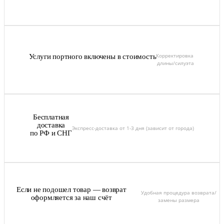
Корректировка
Услуги портного включены в стоимость
длины/силуэта
Бесплатная
доставка
Экспресс-доставка от 1-3 дня (зависит от города)
по РФ и СНГ
Если не подошел товар — возврат
Удобная процедура возврата/
оформляется за наш счёт
замены размера