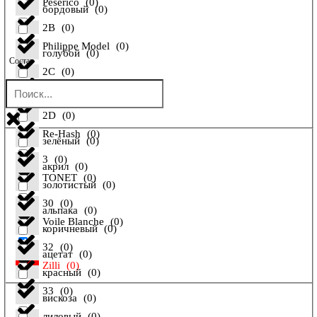
Peserico
(
0
)
бордовый
(
0
)
2B
(
0
)
Philippe Model
(
0
)
голубой
(
0
)
Состав
2C
(
0
)
Pollini
(
0
)
желтый
(
0
)
2D
(
0
)
Re-Hash
(
0
)
зелёный
(
0
)
3
(
0
)
акрил
(
0
)
TONET
(
0
)
золотистый
(
0
)
30
(
0
)
альпака
(
0
)
Voile Blanche
(
0
)
коричневый
(
0
)
32
(
0
)
ацетат
(
0
)
Zilli
(
0
)
красный
(
0
)
33
(
0
)
вискоза
(
0
)
лиловый
(
0
)