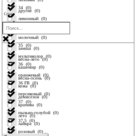
34
(
0
)
другие
(
0
)
Сезон
лимонный
(
0
)
34 FR
(
0
)
енот
(
0
)
молочный
(
0
)
35
(
0
)
замша
(
0
)
мультиколор
(
0
)
весна-лето
(
0
)
36
(
0
)
кашемир
(
0
)
оранжевый
(
0
)
весна-осень
(
0
)
36 FR
(
0
)
кожа
(
0
)
персиковый
(
0
)
демисезон
(
0
)
37
(
0
)
крапива
(
0
)
пыльно-голубой
(
0
)
лето
(
0
)
37,5
(
0
)
лайкра
(
0
)
розовый
(
0
)
осень-зима
(
0
)