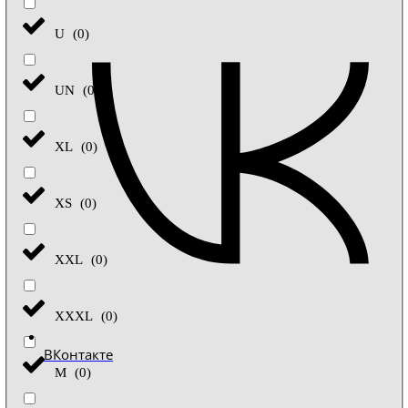
U
(
0
)
UN
(
0
)
XL
(
0
)
XS
(
0
)
XXL
(
0
)
XXXL
(
0
)
ВКонтакте
М
(
0
)