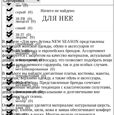
38
(
0
)
лен
(
0
)
Ничего не найдено
серый
(
0
)
ДЛЯ НЕЕ
38 FR
(
0
)
лиоцелл
(
0
)
синий
(
0
)
38 IT
(
0
)
люрикс
(
0
)
В разделе «Для нее» бутика NEW SEASON представлены
сиреневый
(
0
)
коллекции женской одежды, обуви и аксессуаров от
известных мировых и европейских брендов. Ассортимент
38,5
(
0
)
меринос
(
0
)
формируется с акцентом на качество материалов, актуальный
дизайн и безупречную посадку, что позволяет подобрать вещи
темно-синий
(
0
)
как для повседневного гардероба, так и для особых случаев.
39
(
0
)
металлизированная
(
0
)
В каталоге вы найдете элегантные платья, костюмы, жакеты,
терракоторый
(
0
)
трикотаж, верхнюю одежду, а также обувь и аксессуары,
дополняющие образ. Представленные бренды сочетают
39,5
(
0
)
метанить
(
0
)
современные модные тенденции с классическими силуэтами,
делая коллекции универсальными и долговечными вне
фиолетовый
(
0
)
зависимости от сезона.
3B
(
0
)
мохер
(
0
)
Особое внимание уделяется материалам: натуральная шерсть,
хаки
(
0
)
кашемир, хлопок, шелк, кожа и замша обеспечивают комфорт
и практичность в носке. Многие модели отличаются
3C
(
0
)