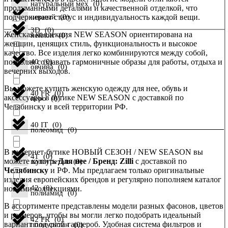
натуральный мех
(
0
)
продуманными деталями и качественной отделкой, что
подчеркивает статус и индивидуальность каждой вещи.
черный
(
0
)
3D
(
0
)
Женская коллекция NEW SEASON ориентирована на
нейлон
(
0
)
женщин, ценящих стиль, функциональность и высокое
качество. Все изделия легко комбинируются между собой,
позволяя создавать гармоничные образы для работы, отдыха и
40
(
0
)
овчина
(
0
)
вечерних выходов.
Вы можете купить женскую одежду для нее, обувь и
40 FR
(
0
)
аксессуары в бутике NEW SEASON с доставкой по
перо
(
0
)
Челябинску и всей территории РФ.
40 IT
(
0
)
полеомид
(
0
)
В интернет-бутике НОВЫЙ СЕЗОН / NEW SEASON вы
41
(
0
)
можете купить
Для нее / Бренд: Zilli
с доставкой по
полеуретан
(
0
)
Челябинску
и РФ. Мы предлагаем только оригинальные
изделия европейских брендов и регулярно пополняем каталог
42
(
0
)
новыми коллекциями.
полиамид
(
0
)
В ассортименте представлены модели разных фасонов, цветов
и размеров, чтобы вы могли легко подобрать идеальный
42 FR
(
0
)
вариант под свой гардероб. Удобная система фильтров и
полиуретан
(
0
)