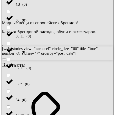
4B
(
0
)
50
(
0
)
Модные вещи от европейских брендов!
Каталог брендовой одежды, обуви и аксессуаров.
50 IT
(
0
)
[web_stories view="carousel" circle_size="60" title="true"
52
(
0
)
number_of_stories="7" orderby="post_date"]
Контакты
52 IT
(
0
)
52 р
(
0
)
54
(
0
)