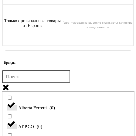
Только оригинальные товары
Гарантированно высокие стандарты качества
из Европы
и подлинности
Бренды
Alberta Ferretti
(
0
)
AT.P.CO
(
0
)