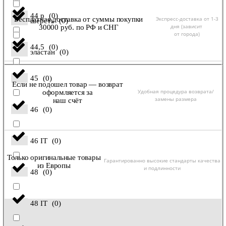
44 р
(
0
)
Экспресс-доставка от 1-3
Бесплатная доставка от суммы покупки
шерсть
(
0
)
дня (зависит
30000 руб. по РФ и СНГ
от города)
44,5
(
0
)
эластан
(
0
)
45
(
0
)
Если не подошел товар — возврат
Удобная процедура возврата/
оформляется за
замены размера
наш счёт
46
(
0
)
46 IT
(
0
)
Только оригинальные товары
Гарантированно высокие стандарты качества
из Европы
и подлинности
48
(
0
)
48 IT
(
0
)