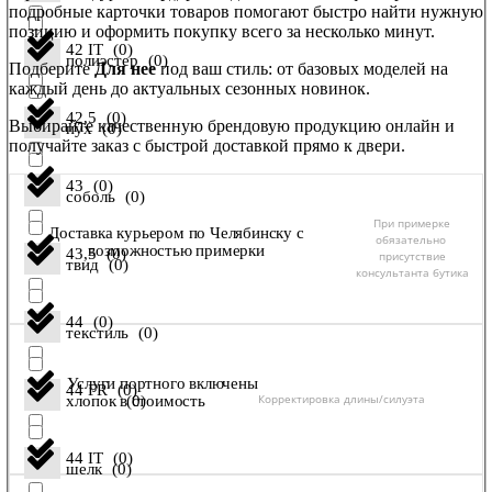
подробные карточки товаров помогают быстро найти нужную
позицию и оформить покупку всего за несколько минут.
42 IT
(
0
)
полиэстер
(
0
)
Подберите
Для нее
под ваш стиль: от базовых моделей на
каждый день до актуальных сезонных новинок.
42,5
(
0
)
Выбирайте качественную брендовую продукцию онлайн и
пух
(
0
)
получайте заказ с быстрой доставкой прямо к двери.
43
(
0
)
соболь
(
0
)
При примерке
Доставка курьером по Челябинску с
обязательно
возможностью примерки
43,5
(
0
)
присутствие
твид
(
0
)
консультанта бутика
44
(
0
)
текстиль
(
0
)
Услуги портного включены
44 FR
(
0
)
Корректировка длины/силуэта
в стоимость
хлопок
(
0
)
44 IT
(
0
)
шелк
(
0
)