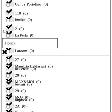
Gentry Portofino
(
0
)
110
(
0
)
Inuikii
(
0
)
2
(
0
)
Цвета
La Perla
(
0
)
26
(
0
)
Laroom
(
0
)
27
(
0
)
Maurizio Baldassari
(
0
)
бежевый
(
0
)
28
(
0
)
MAX&MOI
(
0
)
белый
(
0
)
29
(
0
)
McQ
(
0
)
бирюза
(
0
)
2A
(
0
)