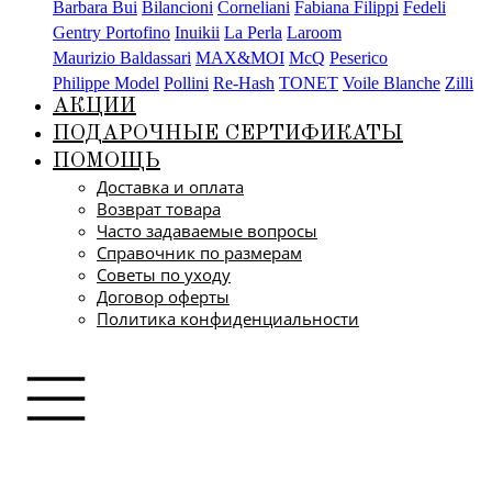
Barbara Bui
Bilancioni
Corneliani
Fabiana Filippi
Fedeli
Gentry Portofino
Inuikii
La Perla
Laroom
Maurizio Baldassari
MAX&MOI
McQ
Peserico
Philippe Model
Pollini
Re-Hash
TONET
Voile Blanche
Zilli
АКЦИИ
ПОДАРОЧНЫЕ СЕРТИФИКАТЫ
ПОМОЩЬ
Доставка и оплата
Возврат товара
Часто задаваемые вопросы
Справочник по размерам
Советы по уходу
Договор оферты
Политика конфиденциальности