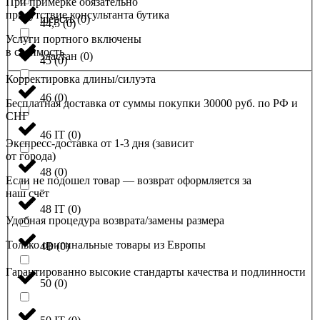
При примерке обязательно
присутствие консультанта бутика
шерсть
(
0
)
44,5
(
0
)
Услуги портного включены
в стоимость
эластан
(
0
)
45
(
0
)
Корректировка длины/силуэта
46
(
0
)
Бесплатная доставка от суммы покупки 30000 руб. по РФ и
СНГ
46 IT
(
0
)
Экспресс-доставка от 1-3 дня (зависит
от города)
48
(
0
)
Если не подошел товар — возврат оформляется за
наш счёт
48 IT
(
0
)
Удобная процедура возврата/замены размера
Только оригинальные товары из Европы
4B
(
0
)
Гарантированно высокие стандарты качества и подлинности
50
(
0
)