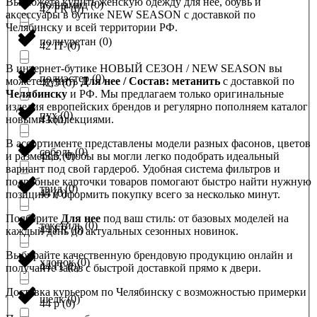
Вы можете купить женскую одежду для нее, обувь и
полиамид
(
0
)
42 FR
(
0
)
аксессуары в бутике NEW SEASON с доставкой по
Челябинску и всей территории РФ.
полиуретан
(
0
)
42 IT
(
0
)
В интернет-бутике НОВЫЙ СЕЗОН / NEW SEASON вы
полиэстер
(
0
)
можете купить
Для нее / Состав: метанить
с доставкой по
42,5
(
0
)
Челябинску
и РФ. Мы предлагаем только оригинальные
изделия европейских брендов и регулярно пополняем каталог
пух
(
0
)
новыми коллекциями.
43
(
0
)
В ассортименте представлены модели разных фасонов, цветов
соболь
(
0
)
и размеров, чтобы вы могли легко подобрать идеальный
43,5
(
0
)
вариант под свой гардероб. Удобная система фильтров и
подробные карточки товаров помогают быстро найти нужную
твид
(
0
)
44
(
0
)
позицию и оформить покупку всего за несколько минут.
Подберите
Для нее
под ваш стиль: от базовых моделей на
текстиль
(
0
)
44 FR
(
0
)
каждый день до актуальных сезонных новинок.
Выбирайте качественную брендовую продукцию онлайн и
хлопок
(
0
)
44 IT
(
0
)
получайте заказ с быстрой доставкой прямо к двери.
Доставка курьером по Челябинску с возможностью примерки
шелк
(
0
)
44 р
(
0
)