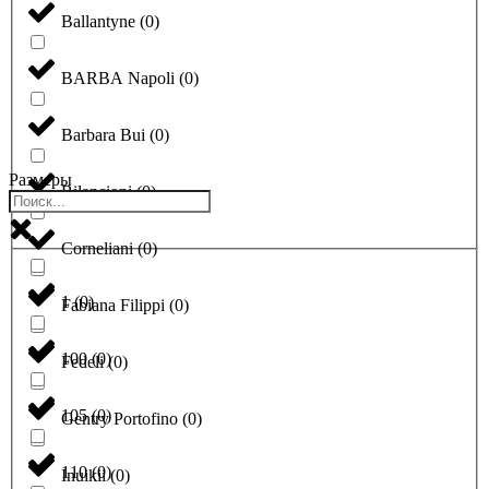
Ballantyne
(
0
)
BARBA Napoli
(
0
)
Barbara Bui
(
0
)
Размеры
Bilancioni
(
0
)
Corneliani
(
0
)
1
(
0
)
Fabiana Filippi
(
0
)
100
(
0
)
Fedeli
(
0
)
105
(
0
)
Gentry Portofino
(
0
)
110
(
0
)
Inuikii
(
0
)