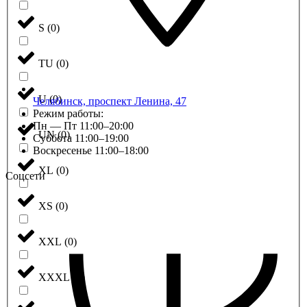
S
(
0
)
TU
(
0
)
U
(
0
)
Челябинск, проспект Ленина, 47
Режим работы:
Пн — Пт 11:00–20:00
UN
(
0
)
Суббота 11:00–19:00
Воскресенье 11:00–18:00
XL
(
0
)
Соцсети
XS
(
0
)
XXL
(
0
)
XXXL
(
0
)