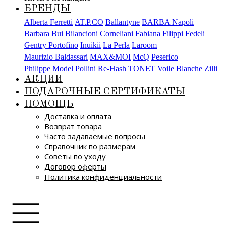
БРЕНДЫ
Alberta Ferretti
AT.P.CO
Ballantyne
BARBA Napoli
Barbara Bui
Bilancioni
Corneliani
Fabiana Filippi
Fedeli
Gentry Portofino
Inuikii
La Perla
Laroom
Maurizio Baldassari
MAX&MOI
McQ
Peserico
Philippe Model
Pollini
Re-Hash
TONET
Voile Blanche
Zilli
АКЦИИ
ПОДАРОЧНЫЕ СЕРТИФИКАТЫ
ПОМОЩЬ
Доставка и оплата
Возврат товара
Часто задаваемые вопросы
Справочник по размерам
Советы по уходу
Договор оферты
Политика конфиденциальности