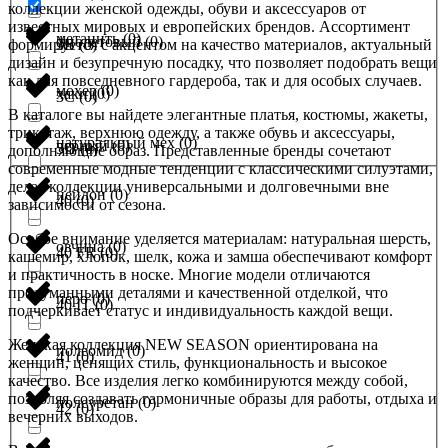
коллекции женской одежды, обуви и аксессуаров от
известных мировых и европейских брендов. Ассортимент
метанить
(
0
)
фиолетовый
(
0
)
формируется с акцентом на качество материалов, актуальный
3B
(
0
)
дизайн и безупречную посадку, что позволяет подобрать вещи
как для повседневного гардероба, так и для особых случаев.
мохер
(
0
)
хаки
(
0
)
3C
(
0
)
В каталоге вы найдете элегантные платья, костюмы, жакеты,
трикотаж, верхнюю одежду, а также обувь и аксессуары,
натуральный мех
(
0
)
черный
(
0
)
3D
(
0
)
дополняющие образ. Представленные бренды сочетают
современные модные тенденции с классическими силуэтами,
делая коллекции универсальными и долговечными вне
нейлон
(
0
)
40
(
0
)
зависимости от сезона.
Особое внимание уделяется материалам: натуральная шерсть,
овчина
(
0
)
40 FR
(
0
)
кашемир, хлопок, шелк, кожа и замша обеспечивают комфорт
и практичность в носке. Многие модели отличаются
продуманными деталями и качественной отделкой, что
перо
(
0
)
40 IT
(
0
)
подчеркивает статус и индивидуальность каждой вещи.
Женская коллекция NEW SEASON ориентирована на
полеомид
(
0
)
41
(
0
)
женщин, ценящих стиль, функциональность и высокое
качество. Все изделия легко комбинируются между собой,
позволяя создавать гармоничные образы для работы, отдыха и
полеуретан
(
0
)
42
(
0
)
вечерних выходов.