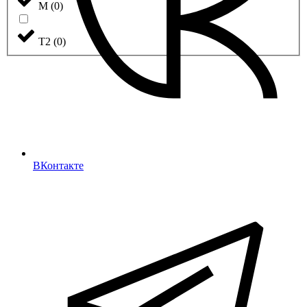
М
(
0
)
Т2
(
0
)
ВКонтакте