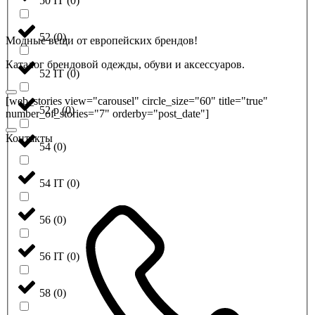
50 IT
(
0
)
52
(
0
)
Модные вещи от европейских брендов!
Каталог брендовой одежды, обуви и аксессуаров.
52 IT
(
0
)
[web_stories view="carousel" circle_size="60" title="true"
52 р
(
0
)
number_of_stories="7" orderby="post_date"]
Контакты
54
(
0
)
54 IT
(
0
)
56
(
0
)
56 IT
(
0
)
58
(
0
)