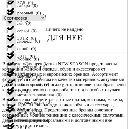
37,5
(
0
)
лайкра
(
0
)
розовый
(
0
)
осень-зима
(
0
)
38
(
0
)
лен
(
0
)
Ничего не найдено
серый
(
0
)
ДЛЯ НЕЕ
38 FR
(
0
)
лиоцелл
(
0
)
синий
(
0
)
38 IT
(
0
)
люрикс
(
0
)
В разделе «Для нее» бутика NEW SEASON представлены
сиреневый
(
0
)
коллекции женской одежды, обуви и аксессуаров от
известных мировых и европейских брендов. Ассортимент
38,5
(
0
)
меринос
(
0
)
формируется с акцентом на качество материалов, актуальный
дизайн и безупречную посадку, что позволяет подобрать вещи
темно-синий
(
0
)
как для повседневного гардероба, так и для особых случаев.
39
(
0
)
металлизированная
(
0
)
В каталоге вы найдете элегантные платья, костюмы, жакеты,
терракоторый
(
0
)
трикотаж, верхнюю одежду, а также обувь и аксессуары,
дополняющие образ. Представленные бренды сочетают
39,5
(
0
)
метанить
(
0
)
современные модные тенденции с классическими силуэтами,
делая коллекции универсальными и долговечными вне
фиолетовый
(
0
)
зависимости от сезона.
3B
(
0
)