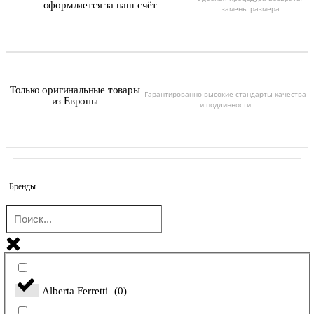
оформляется за наш счёт
замены размера
Только оригинальные товары
Гарантированно высокие стандарты качества
из Европы
и подлинности
Бренды
Alberta Ferretti
(
0
)