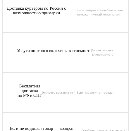
Доставка курьером по России с
При примерке в Челябинске вам
возможностью примерки
поможет личный консультант.
Корректировка
Услуги портного включены в стоимость
длины/силуэта
Бесплатная
доставка
Экспресс-доставка от 1-3 дня (зависит от города)
по РФ и СНГ
Если не подошел товар — возврат
Удобная процедура возврата/