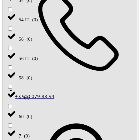
54
(
0
)
54 IT
(
0
)
56
(
0
)
56 IT
(
0
)
58
(
0
)
+7 900 079-88-94
6
(
0
)
60
(
0
)
7
(
0
)