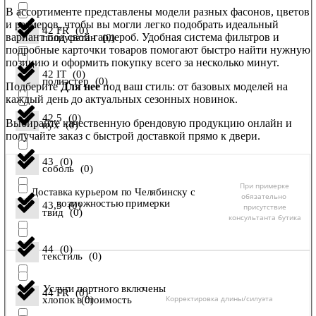
В ассортименте представлены модели разных фасонов, цветов
и размеров, чтобы вы могли легко подобрать идеальный
42 FR
(
0
)
вариант под свой гардероб. Удобная система фильтров и
полиуретан
(
0
)
подробные карточки товаров помогают быстро найти нужную
позицию и оформить покупку всего за несколько минут.
42 IT
(
0
)
полиэстер
(
0
)
Подберите
Для нее
под ваш стиль: от базовых моделей на
каждый день до актуальных сезонных новинок.
42,5
(
0
)
Выбирайте качественную брендовую продукцию онлайн и
пух
(
0
)
получайте заказ с быстрой доставкой прямо к двери.
43
(
0
)
соболь
(
0
)
При примерке
Доставка курьером по Челябинску с
обязательно
возможностью примерки
43,5
(
0
)
присутствие
твид
(
0
)
консультанта бутика
44
(
0
)
текстиль
(
0
)
Услуги портного включены
44 FR
(
0
)
Корректировка длины/силуэта
в стоимость
хлопок
(
0
)