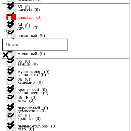
33
(
0
)
вискоза
(
0
)
лиловый
(
0
)
34
(
0
)
другие
(
0
)
Сезон
лимонный
(
0
)
34 FR
(
0
)
енот
(
0
)
молочный
(
0
)
35
(
0
)
замша
(
0
)
мультиколор
(
0
)
весна-лето
(
0
)
36
(
0
)
кашемир
(
0
)
оранжевый
(
0
)
весна-осень
(
0
)
36 FR
(
0
)
кожа
(
0
)
персиковый
(
0
)
демисезон
(
0
)
37
(
0
)
крапива
(
0
)
пыльно-голубой
(
0
)
лето
(
0
)