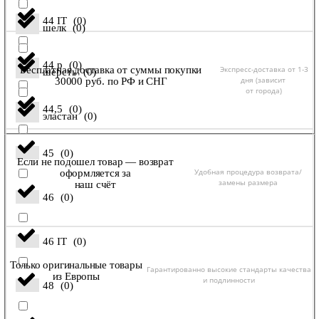
44 IT
(
0
)
шелк
(
0
)
44 р
(
0
)
Экспресс-доставка от 1-3
Бесплатная доставка от суммы покупки
шерсть
(
0
)
дня (зависит
30000 руб. по РФ и СНГ
от города)
44,5
(
0
)
эластан
(
0
)
45
(
0
)
Если не подошел товар — возврат
Удобная процедура возврата/
оформляется за
замены размера
наш счёт
46
(
0
)
46 IT
(
0
)
Только оригинальные товары
Гарантированно высокие стандарты качества
из Европы
и подлинности
48
(
0
)