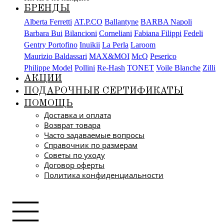
БРЕНДЫ
Alberta Ferretti
AT.P.CO
Ballantyne
BARBA Napoli
Barbara Bui
Bilancioni
Corneliani
Fabiana Filippi
Fedeli
Gentry Portofino
Inuikii
La Perla
Laroom
Maurizio Baldassari
MAX&MOI
McQ
Peserico
Philippe Model
Pollini
Re-Hash
TONET
Voile Blanche
Zilli
АКЦИИ
ПОДАРОЧНЫЕ СЕРТИФИКАТЫ
ПОМОЩЬ
Доставка и оплата
Возврат товара
Часто задаваемые вопросы
Справочник по размерам
Советы по уходу
Договор оферты
Политика конфиденциальности