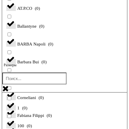
AT.P.CO
(
0
)
Ballantyne
(
0
)
BARBA Napoli
(
0
)
Barbara Bui
(
0
)
Размеры
Bilancioni
(
0
)
Corneliani
(
0
)
1
(
0
)
Fabiana Filippi
(
0
)
100
(
0
)