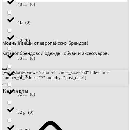
48 IT
(
0
)
4B
(
0
)
50
(
0
)
Модные вещи от европейских брендов!
Каталог брендовой одежды, обуви и аксессуаров.
50 IT
(
0
)
[web_stories view="carousel" circle_size="60" title="true"
52
(
0
)
number_of_stories="7" orderby="post_date"]
Контакты
52 IT
(
0
)
52 р
(
0
)