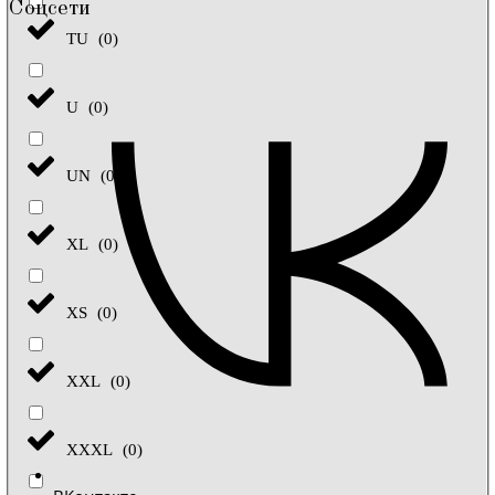
Соцсети
TU
(
0
)
U
(
0
)
UN
(
0
)
XL
(
0
)
XS
(
0
)
XXL
(
0
)
XXXL
(
0
)