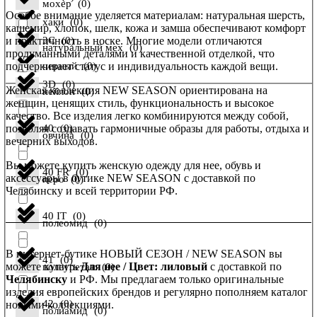
мохер
(
0
)
Особое внимание уделяется материалам: натуральная шерсть,
хаки
(
0
)
кашемир, хлопок, шелк, кожа и замша обеспечивают комфорт
и практичность в носке. Многие модели отличаются
3C
(
0
)
натуральный мех
(
0
)
продуманными деталями и качественной отделкой, что
подчеркивает статус и индивидуальность каждой вещи.
черный
(
0
)
3D
(
0
)
Женская коллекция NEW SEASON ориентирована на
нейлон
(
0
)
женщин, ценящих стиль, функциональность и высокое
качество. Все изделия легко комбинируются между собой,
позволяя создавать гармоничные образы для работы, отдыха и
40
(
0
)
овчина
(
0
)
вечерних выходов.
Вы можете купить женскую одежду для нее, обувь и
40 FR
(
0
)
аксессуары в бутике NEW SEASON с доставкой по
перо
(
0
)
Челябинску и всей территории РФ.
40 IT
(
0
)
полеомид
(
0
)
В интернет-бутике НОВЫЙ СЕЗОН / NEW SEASON вы
41
(
0
)
можете купить
Для нее / Цвет: лиловый
с доставкой по
полеуретан
(
0
)
Челябинску
и РФ. Мы предлагаем только оригинальные
изделия европейских брендов и регулярно пополняем каталог
42
(
0
)
новыми коллекциями.
полиамид
(
0
)