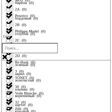
McQ
(
0
)
бирюза
(
0
)
2A
(
0
)
Peserico
(
0
)
бордовый
(
0
)
2B
(
0
)
Philippe Model
(
0
)
голубой
(
0
)
Состав
2C
(
0
)
Pollini
(
0
)
желтый
(
0
)
2D
(
0
)
Re-Hash
(
0
)
зелёный
(
0
)
3
(
0
)
акрил
(
0
)
TONET
(
0
)
золотистый
(
0
)
30
(
0
)
альпака
(
0
)
Voile Blanche
(
0
)
коричневый
(
0
)
32
(
0
)
ацетат
(
0
)
Zilli
(
0
)
красный
(
0
)