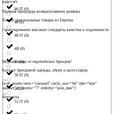
наш счёт
46 IT
(
0
)
Удобная процедура возврата/замены размера
Только оригинальные товары из Европы
48
(
0
)
Гарантированно высокие стандарты качества и подлинности
48 IT
(
0
)
4B
(
0
)
Модные вещи от европейских брендов!
50
(
0
)
Каталог брендовой одежды, обуви и аксессуаров.
50 IT
(
0
)
[web_stories view="carousel" circle_size="60" title="true"
number_of_stories="7" orderby="post_date"]
52
(
0
)
Контакты
52 IT
(
0
)