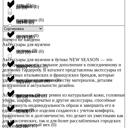
лето
(
0
)
лайкра
(
0
)
розовый
(
0
)
38
(
0
)
осень-зима
(
0
)
лен
(
0
)
серый
(
0
)
38 FR
(
0
)
лиоцелл
(
0
)
синий
(
0
)
38 IT
(
0
)
Ничего не найдено
Аксессуары для мужчин
люрикс
(
0
)
сиреневый
(
0
)
38,5
(
0
)
Аксессуары для мужчин в бутике NEW SEASON — это
функциональное и стильное дополнение к повседневному и
меринос
(
0
)
темно-синий
(
0
)
39
(
0
)
деловому гардеробу. В каталоге представлены аксессуары от
известных итальянских и французских брендов, которые
уделяют особое внимание качеству материалов, деталям
металлизированная
(
0
)
терракоторый
(
0
)
39,5
(
0
)
исполнения и актуальности дизайна.
Ассортимент включает ремни из натуральной кожи, головные
метанить
(
0
)
фиолетовый
(
0
)
3B
(
0
)
уборы, шарфы, перчатки и другие аксессуары, способные
подчеркнуть индивидуальность образа и завершить его в
мохер
(
0
)
едином стиле. Все изделия создаются с учетом комфорта,
хаки
(
0
)
3C
(
0
)
практичности и долговечности, что делает их уместными как
для классических, так и для более расслабленных городских
натуральный мех
(
0
)
черный
(
0
)
образов.
3D
(
0
)