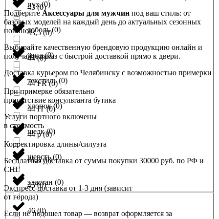
пух
(
0
)
43
(
0
)
Подберите
Аксессуары для мужчин
под ваш стиль: от
базовых моделей на каждый день до актуальных сезонных
соболь
(
0
)
новинок.
43,5
(
0
)
Выбирайте качественную брендовую продукцию онлайн и
твид
(
0
)
получайте заказ с быстрой доставкой прямо к двери.
44
(
0
)
Доставка курьером по Челябинску с возможностью примерки
текстиль
(
0
)
44 FR
(
0
)
При примерке обязательно
присутствие консультанта бутика
хлопок
(
0
)
44 IT
(
0
)
Услуги портного включены
в стоимость
шелк
(
0
)
44 р
(
0
)
Корректировка длины/силуэта
шерсть
(
0
)
44,5
(
0
)
Бесплатная доставка от суммы покупки 30000 руб. по РФ и
СНГ
эластан
(
0
)
45
(
0
)
Экспресс-доставка от 1-3 дня (зависит
от города)
46
(
0
)
Если не подошел товар — возврат оформляется за