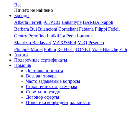
Все
Ничего не найдено
Бренды
Alberta Ferretti
AT.P.CO
Ballantyne
BARBA Napoli
Barbara Bui
Bilancioni
Corneliani
Fabiana Filippi
Fedeli
Gentry Portofino
Inuikii
La Perla
Laroom
Maurizio Baldassari
MAX&MOI
McQ
Peserico
Philippe Model
Pollini
Re-Hash
TONET
Voile Blanche
Zilli
Акции
Подарочные сертификаты
Помощь
Доставка и оплата
Возврат товара
Часто задаваемые вопросы
Справочник по размерам
Советы по уходу
Договор оферты
Политика конфиденциальности