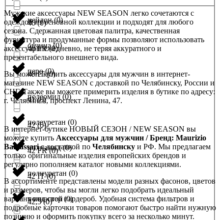
Мужские аксессуары NEW SEASON легко сочетаются с
нейлон
(
0
)
одеждой из основной коллекции и подходят для любого
40
(
0
)
сезона. Сдержанная цветовая палитра, качественная
фурнитура и продуманные формы позволяют использовать
овчина
(
0
)
аксессуары ежедневно, не теряя аккуратного и
40 FR
(
0
)
презентабельного внешнего вида.
перо
(
0
)
Вы можете купить аксессуары для мужчин в интернет-
40 IT
(
0
)
магазине NEW SEASON с доставкой по Челябинску, России и
СНГ. Также вы можете примерить изделия в бутике по адресу:
полеомид
(
0
)
41
(
0
)
г. Челябинск, проспект Ленина, 47.
полеуретан
(
0
)
42
(
0
)
В интернет-бутике НОВЫЙ СЕЗОН / NEW SEASON вы
можете купить
Аксессуары для мужчин / Бренд: Maurizio
Baldassari
с доставкой по
Челябинску
и РФ. Мы предлагаем
полиамид
(
0
)
42 FR
(
0
)
только оригинальные изделия европейских брендов и
регулярно пополняем каталог новыми коллекциями.
полиуретан
(
0
)
42 IT
(
0
)
В ассортименте представлены модели разных фасонов, цветов
и размеров, чтобы вы могли легко подобрать идеальный
вариант под свой гардероб. Удобная система фильтров и
полиэстер
(
0
)
42,5
(
0
)
подробные карточки товаров помогают быстро найти нужную
позицию и оформить покупку всего за несколько минут.