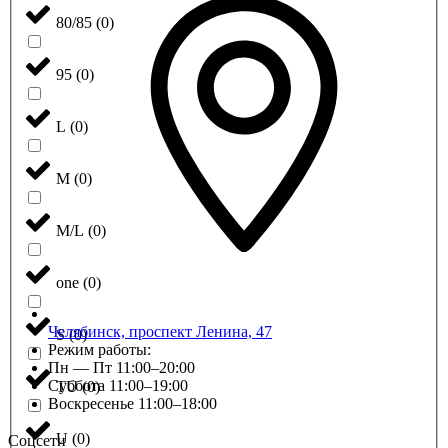
80/85
(
0
)
95
(
0
)
L
(
0
)
M
(
0
)
M/L
(
0
)
one
(
0
)
Челябинск, проспект Ленина, 47
S
(
0
)
Режим работы:
Пн — Пт 11:00–20:00
Суббота 11:00–19:00
TU
(
0
)
Воскресенье 11:00–18:00
U
(
0
)
Соцсети