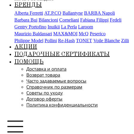
БРЕНДЫ
Alberta Ferretti
AT.P.CO
Ballantyne
BARBA Napoli
Barbara Bui
Bilancioni
Corneliani
Fabiana Filippi
Fedeli
Gentry Portofino
Inuikii
La Perla
Laroom
Maurizio Baldassari
MAX&MOI
McQ
Peserico
Philippe Model
Pollini
Re-Hash
TONET
Voile Blanche
Zilli
АКЦИИ
ПОДАРОЧНЫЕ СЕРТИФИКАТЫ
ПОМОЩЬ
Доставка и оплата
Возврат товара
Часто задаваемые вопросы
Справочник по размерам
Советы по уходу
Договор оферты
Политика конфиденциальности