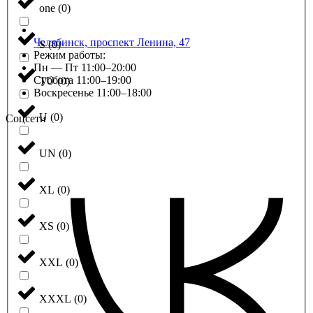
one
(
0
)
Челябинск, проспект Ленина, 47
S
(
0
)
Режим работы:
Пн — Пт 11:00–20:00
Суббота 11:00–19:00
TU
(
0
)
Воскресенье 11:00–18:00
U
(
0
)
Соцсети
UN
(
0
)
XL
(
0
)
XS
(
0
)
XXL
(
0
)
XXXL
(
0
)