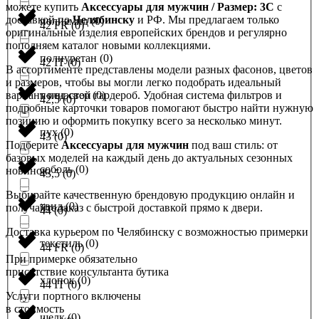
можете купить
Аксессуары для мужчин / Размер: 3C
с
доставкой по
Челябинску
и РФ. Мы предлагаем только
полиамид
(
0
)
42 FR
(
0
)
оригинальные изделия европейских брендов и регулярно
пополняем каталог новыми коллекциями.
полиуретан
(
0
)
42 IT
(
0
)
В ассортименте представлены модели разных фасонов, цветов
и размеров, чтобы вы могли легко подобрать идеальный
вариант под свой гардероб. Удобная система фильтров и
полиэстер
(
0
)
42,5
(
0
)
подробные карточки товаров помогают быстро найти нужную
позицию и оформить покупку всего за несколько минут.
пух
(
0
)
43
(
0
)
Подберите
Аксессуары для мужчин
под ваш стиль: от
базовых моделей на каждый день до актуальных сезонных
соболь
(
0
)
новинок.
43,5
(
0
)
Выбирайте качественную брендовую продукцию онлайн и
твид
(
0
)
получайте заказ с быстрой доставкой прямо к двери.
44
(
0
)
Доставка курьером по Челябинску с возможностью примерки
текстиль
(
0
)
44 FR
(
0
)
При примерке обязательно
присутствие консультанта бутика
хлопок
(
0
)
44 IT
(
0
)
Услуги портного включены
в стоимость
шелк
(
0
)