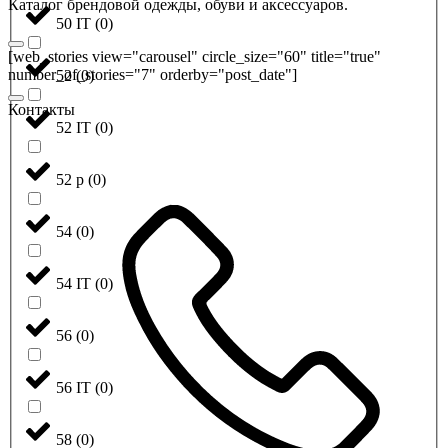
Каталог брендовой одежды, обуви и аксессуаров.
50 IT
(
0
)
[web_stories view="carousel" circle_size="60" title="true"
number_of_stories="7" orderby="post_date"]
52
(
0
)
Контакты
52 IT
(
0
)
52 р
(
0
)
54
(
0
)
54 IT
(
0
)
56
(
0
)
56 IT
(
0
)
58
(
0
)