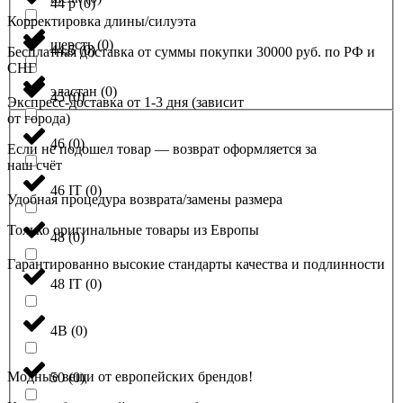
44 р
(
0
)
Корректировка длины/силуэта
шерсть
(
0
)
44,5
(
0
)
Бесплатная доставка от суммы покупки 30000 руб. по РФ и
СНГ
эластан
(
0
)
45
(
0
)
Экспресс-доставка от 1-3 дня (зависит
от города)
46
(
0
)
Если не подошел товар — возврат оформляется за
наш счёт
46 IT
(
0
)
Удобная процедура возврата/замены размера
Только оригинальные товары из Европы
48
(
0
)
Гарантированно высокие стандарты качества и подлинности
48 IT
(
0
)
4B
(
0
)
Модные вещи от европейских брендов!
50
(
0
)