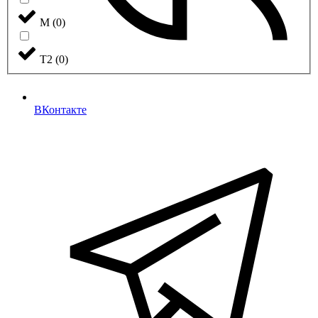
М
(
0
)
Т2
(
0
)
ВКонтакте