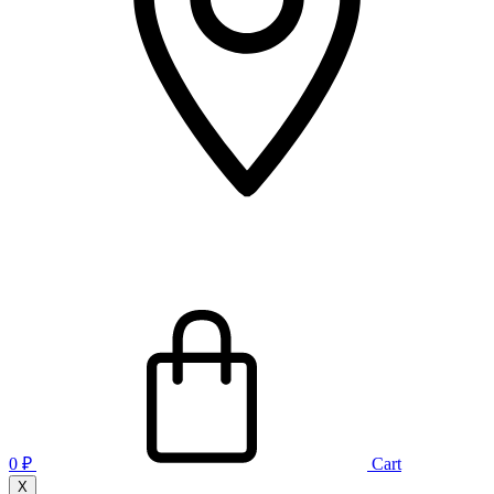
0
₽
Cart
X