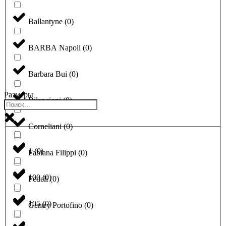
Ballantyne
(
0
)
BARBA Napoli
(
0
)
Barbara Bui
(
0
)
Размеры
Bilancioni
(
0
)
Corneliani
(
0
)
1
(
0
)
Fabiana Filippi
(
0
)
100
(
0
)
Fedeli
(
0
)
105
(
0
)
Gentry Portofino
(
0
)