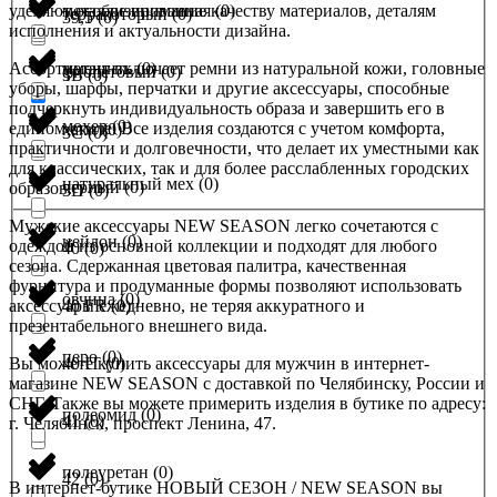
уделяют особое внимание качеству материалов, деталям
металлизированная
(
0
)
терракоторый
(
0
)
39,5
(
0
)
исполнения и актуальности дизайна.
Ассортимент включает ремни из натуральной кожи, головные
метанить
(
0
)
фиолетовый
(
0
)
3B
(
0
)
уборы, шарфы, перчатки и другие аксессуары, способные
подчеркнуть индивидуальность образа и завершить его в
мохер
(
0
)
едином стиле. Все изделия создаются с учетом комфорта,
хаки
(
0
)
3C
(
0
)
практичности и долговечности, что делает их уместными как
для классических, так и для более расслабленных городских
натуральный мех
(
0
)
черный
(
0
)
образов.
3D
(
0
)
Мужские аксессуары NEW SEASON легко сочетаются с
нейлон
(
0
)
одеждой из основной коллекции и подходят для любого
40
(
0
)
сезона. Сдержанная цветовая палитра, качественная
фурнитура и продуманные формы позволяют использовать
овчина
(
0
)
аксессуары ежедневно, не теряя аккуратного и
40 FR
(
0
)
презентабельного внешнего вида.
перо
(
0
)
Вы можете купить аксессуары для мужчин в интернет-
40 IT
(
0
)
магазине NEW SEASON с доставкой по Челябинску, России и
СНГ. Также вы можете примерить изделия в бутике по адресу:
полеомид
(
0
)
41
(
0
)
г. Челябинск, проспект Ленина, 47.
полеуретан
(
0
)
42
(
0
)
В интернет-бутике НОВЫЙ СЕЗОН / NEW SEASON вы