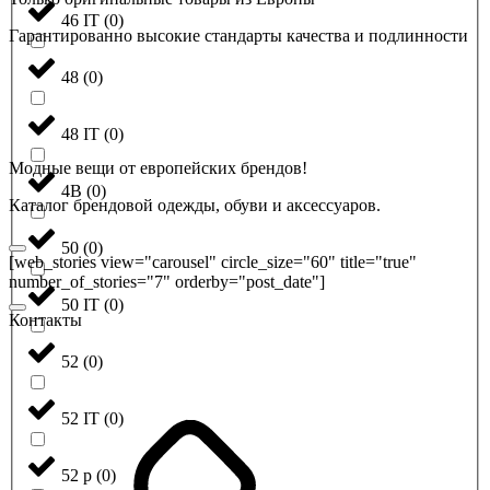
46 IT
(
0
)
Гарантированно высокие стандарты качества и подлинности
48
(
0
)
48 IT
(
0
)
Модные вещи от европейских брендов!
4B
(
0
)
Каталог брендовой одежды, обуви и аксессуаров.
50
(
0
)
[web_stories view="carousel" circle_size="60" title="true"
number_of_stories="7" orderby="post_date"]
50 IT
(
0
)
Контакты
52
(
0
)
52 IT
(
0
)
52 р
(
0
)