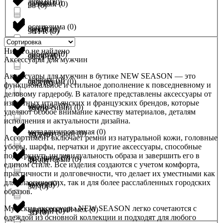
лето
(
0
)
лайкра
(
0
)
розовый
(
0
)
38
(
0
)
осень-зима
(
0
)
лен
(
0
)
серый
(
0
)
38 FR
(
0
)
Ничего не найдено
лиоцелл
(
0
)
синий
(
0
)
38 IT
(
0
)
Аксессуары для мужчин
Аксессуары для мужчин в бутике NEW SEASON — это
люрикс
(
0
)
сиреневый
(
0
)
38,5
(
0
)
функциональное и стильное дополнение к повседневному и
деловому гардеробу. В каталоге представлены аксессуары от
известных итальянских и французских брендов, которые
меринос
(
0
)
темно-синий
(
0
)
39
(
0
)
уделяют особое внимание качеству материалов, деталям
исполнения и актуальности дизайна.
металлизированная
(
0
)
терракоторый
(
0
)
39,5
(
0
)
Ассортимент включает ремни из натуральной кожи, головные
уборы, шарфы, перчатки и другие аксессуары, способные
подчеркнуть индивидуальность образа и завершить его в
метанить
(
0
)
фиолетовый
(
0
)
3B
(
0
)
едином стиле. Все изделия создаются с учетом комфорта,
практичности и долговечности, что делает их уместными как
для классических, так и для более расслабленных городских
мохер
(
0
)
хаки
(
0
)
3C
(
0
)
образов.
Мужские аксессуары NEW SEASON легко сочетаются с
натуральный мех
(
0
)
черный
(
0
)
3D
(
0
)
одеждой из основной коллекции и подходят для любого