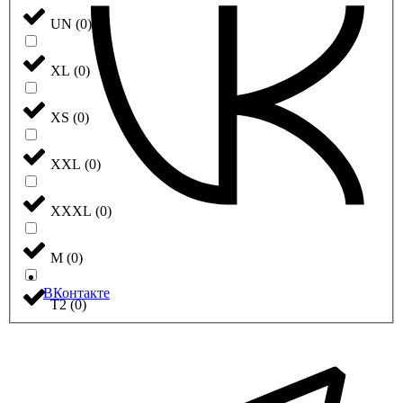
UN
(
0
)
XL
(
0
)
XS
(
0
)
XXL
(
0
)
XXXL
(
0
)
М
(
0
)
ВКонтакте
Т2
(
0
)