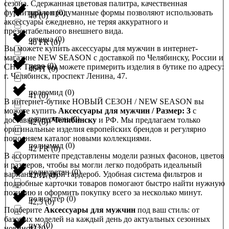
сезона. Сдержанная цветовая палитра, качественная
фурнитура и продуманные формы позволяют использовать
нейлон
(
0
)
40
(
0
)
аксессуары ежедневно, не теряя аккуратного и
презентабельного внешнего вида.
овчина
(
0
)
40 FR
(
0
)
Вы можете купить аксессуары для мужчин в интернет-
магазине NEW SEASON с доставкой по Челябинску, России и
перо
(
0
)
СНГ. Также вы можете примерить изделия в бутике по адресу:
40 IT
(
0
)
г. Челябинск, проспект Ленина, 47.
полеомид
(
0
)
41
(
0
)
В интернет-бутике НОВЫЙ СЕЗОН / NEW SEASON вы
можете купить
Аксессуары для мужчин / Размер: 3
с
полеуретан
(
0
)
доставкой по
Челябинску
и РФ. Мы предлагаем только
42
(
0
)
оригинальные изделия европейских брендов и регулярно
пополняем каталог новыми коллекциями.
полиамид
(
0
)
42 FR
(
0
)
В ассортименте представлены модели разных фасонов, цветов
и размеров, чтобы вы могли легко подобрать идеальный
полиуретан
(
0
)
вариант под свой гардероб. Удобная система фильтров и
42 IT
(
0
)
подробные карточки товаров помогают быстро найти нужную
позицию и оформить покупку всего за несколько минут.
полиэстер
(
0
)
42,5
(
0
)
Подберите
Аксессуары для мужчин
под ваш стиль: от
базовых моделей на каждый день до актуальных сезонных
пух
(
0
)
новинок.
43
(
0
)