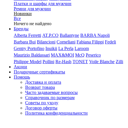
Платки и шарфы для мужчин
Ремни для мужчин
Новинки
Все
Ничего не найдено
Бренды
Alberta Ferretti
AT.P.CO
Ballantyne
BARBA Napoli
Barbara Bui
Bilancioni
Corneliani
Fabiana Filippi
Fedeli
Gentry Portofino
Inuikii
La Perla
Laroom
Maurizio Baldassari
MAX&MOI
McQ
Peserico
Philippe Model
Pollini
Re-Hash
TONET
Voile Blanche
Zilli
Акции
Подарочные сертификаты
Помощь
Доставка и оплата
Возврат товара
Часто задаваемые вопросы
Справочник по размерам
Советы по уходу
Договор оферты
Политика конфиденциальности