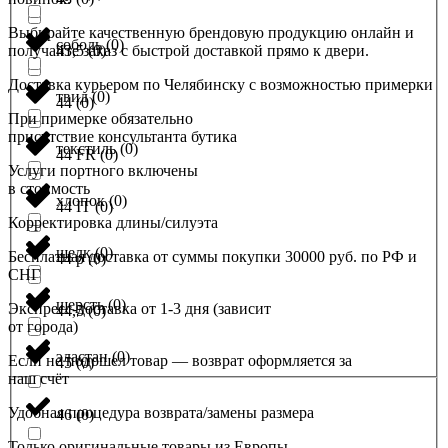
Выбирайте качественную брендовую продукцию онлайн и
соболь
(
0
)
получайте заказ с быстрой доставкой прямо к двери.
43,5
(
0
)
Доставка курьером по Челябинску с возможностью примерки
твид
(
0
)
44
(
0
)
При примерке обязательно
присутствие консультанта бутика
текстиль
(
0
)
44 FR
(
0
)
Услуги портного включены
в стоимость
хлопок
(
0
)
44 IT
(
0
)
Корректировка длины/силуэта
шелк
(
0
)
Бесплатная доставка от суммы покупки 30000 руб. по РФ и
44 р
(
0
)
СНГ
шерсть
(
0
)
Экспресс-доставка от 1-3 дня (зависит
44,5
(
0
)
от города)
эластан
(
0
)
Если не подошел товар — возврат оформляется за
45
(
0
)
наш счёт
Удобная процедура возврата/замены размера
46
(
0
)
Только оригинальные товары из Европы