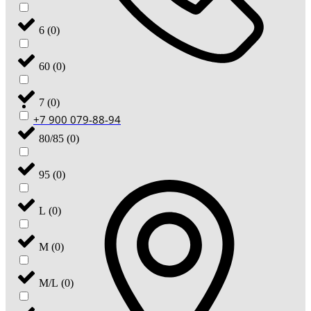
6
(
0
)
60
(
0
)
7
(
0
)
+7 900 079-88-94
80/85
(
0
)
95
(
0
)
L
(
0
)
M
(
0
)
M/L
(
0
)