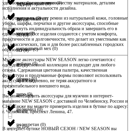
уделяют особое внимание качеству материалов, деталям
металлизированная
(
0
)
терракоторый
(
0
)
39,5
(
0
)
исполнения и актуальности дизайна.
Ассортимент включает ремни из натуральной кожи, головные
метанить
(
0
)
фиолетовый
(
0
)
3B
(
0
)
уборы, шарфы, перчатки и другие аксессуары, способные
подчеркнуть индивидуальность образа и завершить его в
мохер
(
0
)
едином стиле. Все изделия создаются с учетом комфорта,
хаки
(
0
)
3C
(
0
)
практичности и долговечности, что делает их уместными как
для классических, так и для более расслабленных городских
натуральный мех
(
0
)
черный
(
0
)
образов.
3D
(
0
)
Мужские аксессуары NEW SEASON легко сочетаются с
нейлон
(
0
)
одеждой из основной коллекции и подходят для любого
40
(
0
)
сезона. Сдержанная цветовая палитра, качественная
фурнитура и продуманные формы позволяют использовать
овчина
(
0
)
аксессуары ежедневно, не теряя аккуратного и
40 FR
(
0
)
презентабельного внешнего вида.
перо
(
0
)
Вы можете купить аксессуары для мужчин в интернет-
40 IT
(
0
)
магазине NEW SEASON с доставкой по Челябинску, России и
СНГ. Также вы можете примерить изделия в бутике по адресу:
полеомид
(
0
)
41
(
0
)
г. Челябинск, проспект Ленина, 47.
полеуретан
(
0
)
42
(
0
)
В интернет-бутике НОВЫЙ СЕЗОН / NEW SEASON вы