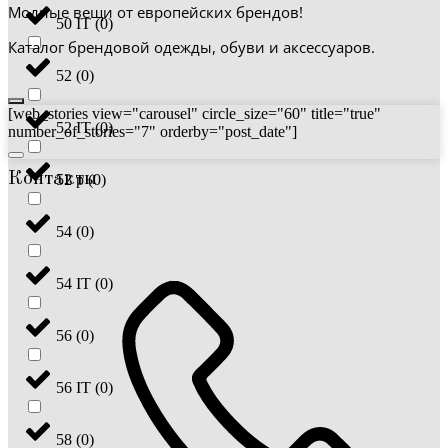
Модные вещи от европейских брендов!
50 IT
(
0
)
Каталог брендовой одежды, обуви и аксессуаров.
52
(
0
)
[web_stories view="carousel" circle_size="60" title="true"
52 IT
(
0
)
number_of_stories="7" orderby="post_date"]
Контакты
52 р
(
0
)
54
(
0
)
54 IT
(
0
)
56
(
0
)
56 IT
(
0
)
58
(
0
)