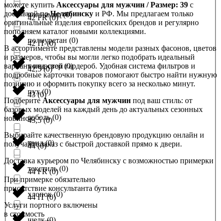
можете купить
Аксессуары для мужчин / Размер: 39
с
доставкой по
Челябинску
и РФ. Мы предлагаем только
полиамид
(
0
)
42 FR
(
0
)
оригинальные изделия европейских брендов и регулярно
пополняем каталог новыми коллекциями.
полиуретан
(
0
)
42 IT
(
0
)
В ассортименте представлены модели разных фасонов, цветов
и размеров, чтобы вы могли легко подобрать идеальный
вариант под свой гардероб. Удобная система фильтров и
полиэстер
(
0
)
42,5
(
0
)
подробные карточки товаров помогают быстро найти нужную
позицию и оформить покупку всего за несколько минут.
пух
(
0
)
43
(
0
)
Подберите
Аксессуары для мужчин
под ваш стиль: от
базовых моделей на каждый день до актуальных сезонных
соболь
(
0
)
новинок.
43,5
(
0
)
Выбирайте качественную брендовую продукцию онлайн и
твид
(
0
)
получайте заказ с быстрой доставкой прямо к двери.
44
(
0
)
Доставка курьером по Челябинску с возможностью примерки
текстиль
(
0
)
44 FR
(
0
)
При примерке обязательно
присутствие консультанта бутика
хлопок
(
0
)
44 IT
(
0
)
Услуги портного включены
в стоимость
шелк
(
0
)