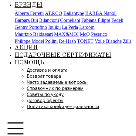
БРЕНДЫ
Alberta Ferretti
AT.P.CO
Ballantyne
BARBA Napoli
Barbara Bui
Bilancioni
Corneliani
Fabiana Filippi
Fedeli
Gentry Portofino
Inuikii
La Perla
Laroom
Maurizio Baldassari
MAX&MOI
McQ
Peserico
Philippe Model
Pollini
Re-Hash
TONET
Voile Blanche
Zilli
АКЦИИ
ПОДАРОЧНЫЕ СЕРТИФИКАТЫ
ПОМОЩЬ
Доставка и оплата
Возврат товара
Часто задаваемые вопросы
Справочник по размерам
Советы по уходу
Договор оферты
Политика конфиденциальности