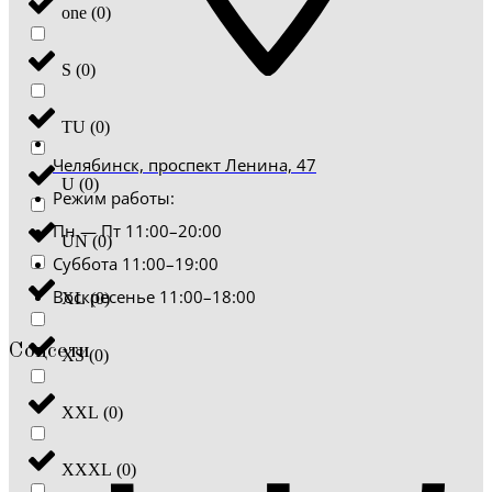
one
(
0
)
S
(
0
)
TU
(
0
)
Челябинск, проспект Ленина, 47
U
(
0
)
Режим работы:
Пн — Пт 11:00–20:00
UN
(
0
)
Суббота 11:00–19:00
Воскресенье 11:00–18:00
XL
(
0
)
Соцсети
XS
(
0
)
XXL
(
0
)
XXXL
(
0
)