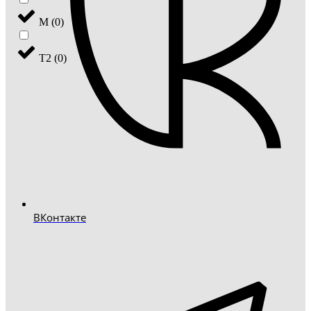
М
(
0
)
Т2
(
0
)
ВКонтакте