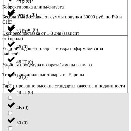
44 р
(
0
)
Корректировка длины/силуэта
шерсть
(
0
)
44,5
(
0
)
Бесплатная доставка от суммы покупки 30000 руб. по РФ и
СНГ
эластан
(
0
)
45
(
0
)
Экспресс-доставка от 1-3 дня (зависит
от города)
46
(
0
)
Если не подошел товар — возврат оформляется за
наш счёт
46 IT
(
0
)
Удобная процедура возврата/замены размера
Только оригинальные товары из Европы
48
(
0
)
Гарантированно высокие стандарты качества и подлинности
48 IT
(
0
)
4B
(
0
)
50
(
0
)