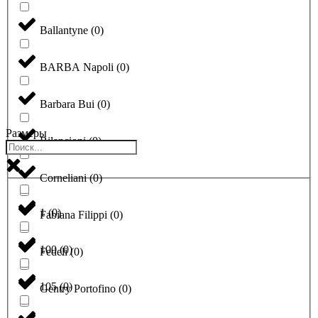
Ballantyne
(
0
)
BARBA Napoli
(
0
)
Barbara Bui
(
0
)
Размеры
Bilancioni
(
0
)
Corneliani
(
0
)
1
(
0
)
Fabiana Filippi
(
0
)
100
(
0
)
Fedeli
(
0
)
105
(
0
)
Gentry Portofino
(
0
)