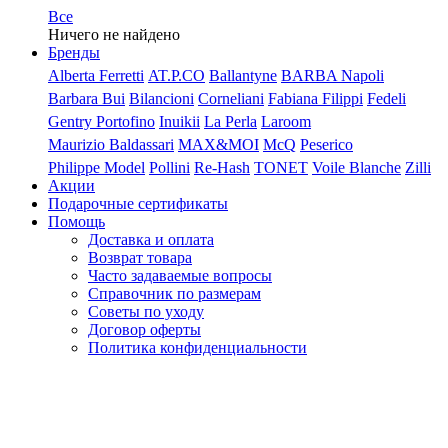
Все
Ничего не найдено
Бренды
Alberta Ferretti
AT.P.CO
Ballantyne
BARBA Napoli
Barbara Bui
Bilancioni
Corneliani
Fabiana Filippi
Fedeli
Gentry Portofino
Inuikii
La Perla
Laroom
Maurizio Baldassari
MAX&MOI
McQ
Peserico
Philippe Model
Pollini
Re-Hash
TONET
Voile Blanche
Zilli
Акции
Подарочные сертификаты
Помощь
Доставка и оплата
Возврат товара
Часто задаваемые вопросы
Справочник по размерам
Советы по уходу
Договор оферты
Политика конфиденциальности