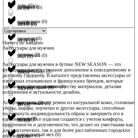
лето
(
0
)
лайкра
(
0
)
розовый
(
0
)
38
(
0
)
осень-зима
(
0
)
лен
(
0
)
серый
(
0
)
38 FR
(
0
)
лиоцелл
(
0
)
синий
(
0
)
38 IT
(
0
)
Ничего не найдено
Аксессуары для мужчин
люрикс
(
0
)
сиреневый
(
0
)
38,5
(
0
)
Аксессуары для мужчин в бутике NEW SEASON — это
функциональное и стильное дополнение к повседневному и
меринос
(
0
)
темно-синий
(
0
)
39
(
0
)
деловому гардеробу. В каталоге представлены аксессуары от
известных итальянских и французских брендов, которые
уделяют особое внимание качеству материалов, деталям
металлизированная
(
0
)
терракоторый
(
0
)
39,5
(
0
)
исполнения и актуальности дизайна.
Ассортимент включает ремни из натуральной кожи, головные
метанить
(
0
)
фиолетовый
(
0
)
3B
(
0
)
уборы, шарфы, перчатки и другие аксессуары, способные
подчеркнуть индивидуальность образа и завершить его в
мохер
(
0
)
едином стиле. Все изделия создаются с учетом комфорта,
хаки
(
0
)
3C
(
0
)
практичности и долговечности, что делает их уместными как
для классических, так и для более расслабленных городских
натуральный мех
(
0
)
черный
(
0
)
образов.
3D
(
0
)