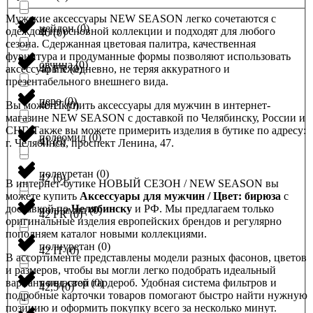
Мужские аксессуары NEW SEASON легко сочетаются с
нейлон
(
0
)
одеждой из основной коллекции и подходят для любого
40
(
0
)
сезона. Сдержанная цветовая палитра, качественная
фурнитура и продуманные формы позволяют использовать
овчина
(
0
)
аксессуары ежедневно, не теряя аккуратного и
40 FR
(
0
)
презентабельного внешнего вида.
перо
(
0
)
Вы можете купить аксессуары для мужчин в интернет-
40 IT
(
0
)
магазине NEW SEASON с доставкой по Челябинску, России и
СНГ. Также вы можете примерить изделия в бутике по адресу:
полеомид
(
0
)
41
(
0
)
г. Челябинск, проспект Ленина, 47.
полеуретан
(
0
)
42
(
0
)
В интернет-бутике НОВЫЙ СЕЗОН / NEW SEASON вы
можете купить
Аксессуары для мужчин / Цвет: бирюза
с
доставкой по
Челябинску
и РФ. Мы предлагаем только
полиамид
(
0
)
42 FR
(
0
)
оригинальные изделия европейских брендов и регулярно
пополняем каталог новыми коллекциями.
полиуретан
(
0
)
42 IT
(
0
)
В ассортименте представлены модели разных фасонов, цветов
и размеров, чтобы вы могли легко подобрать идеальный
вариант под свой гардероб. Удобная система фильтров и
полиэстер
(
0
)
42,5
(
0
)
подробные карточки товаров помогают быстро найти нужную
позицию и оформить покупку всего за несколько минут.