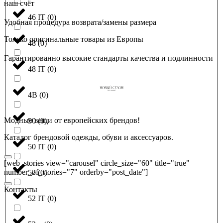
наш счёт
46 IT
(
0
)
Удобная процедура возврата/замены размера
Только оригинальные товары из Европы
48
(
0
)
Гарантированно высокие стандарты качества и подлинности
48 IT
(
0
)
4B
(
0
)
Модные вещи от европейских брендов!
50
(
0
)
Каталог брендовой одежды, обуви и аксессуаров.
50 IT
(
0
)
[web_stories view="carousel" circle_size="60" title="true"
number_of_stories="7" orderby="post_date"]
52
(
0
)
Контакты
52 IT
(
0
)