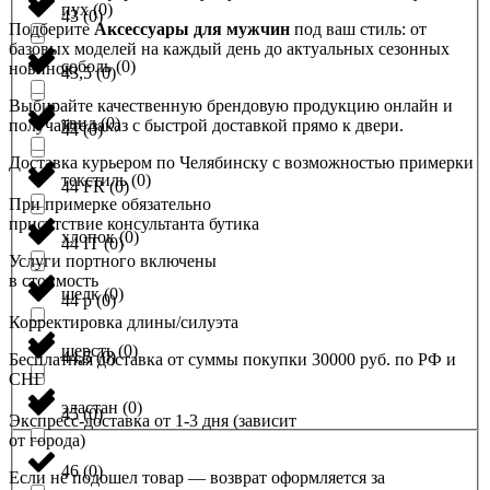
пух
(
0
)
43
(
0
)
Подберите
Аксессуары для мужчин
под ваш стиль: от
базовых моделей на каждый день до актуальных сезонных
соболь
(
0
)
новинок.
43,5
(
0
)
Выбирайте качественную брендовую продукцию онлайн и
твид
(
0
)
получайте заказ с быстрой доставкой прямо к двери.
44
(
0
)
Доставка курьером по Челябинску с возможностью примерки
текстиль
(
0
)
44 FR
(
0
)
При примерке обязательно
присутствие консультанта бутика
хлопок
(
0
)
44 IT
(
0
)
Услуги портного включены
в стоимость
шелк
(
0
)
44 р
(
0
)
Корректировка длины/силуэта
шерсть
(
0
)
44,5
(
0
)
Бесплатная доставка от суммы покупки 30000 руб. по РФ и
СНГ
эластан
(
0
)
45
(
0
)
Экспресс-доставка от 1-3 дня (зависит
от города)
46
(
0
)
Если не подошел товар — возврат оформляется за