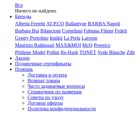
Все
Ничего не найдено
Бренды
Alberta Ferretti
AT.P.CO
Ballantyne
BARBA Napoli
Barbara Bui
Bilancioni
Corneliani
Fabiana Filippi
Fedeli
Gentry Portofino
Inuikii
La Perla
Laroom
Maurizio Baldassari
MAX&MOI
McQ
Peserico
Philippe Model
Pollini
Re-Hash
TONET
Voile Blanche
Zilli
Акции
Подарочные сертификаты
Помощь
Доставка и оплата
Возврат товара
Часто задаваемые вопросы
Справочник по размерам
Советы по уходу
Договор оферты
Политика конфиденциальности