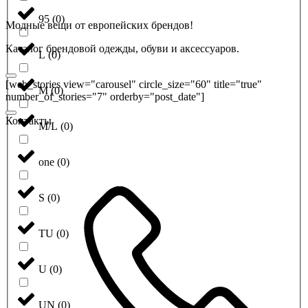
95
(
0
)
Модные вещи от европейских брендов!
Каталог брендовой одежды, обуви и аксессуаров.
L
(
0
)
[web_stories view="carousel" circle_size="60" title="true"
M
(
0
)
number_of_stories="7" orderby="post_date"]
Контакты
M/L
(
0
)
one
(
0
)
S
(
0
)
TU
(
0
)
U
(
0
)
UN
(
0
)