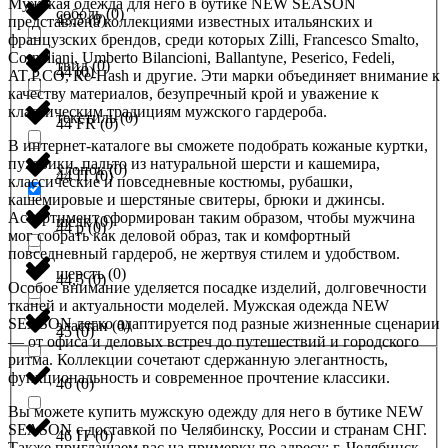
Мужская одежда для него в бутике NEW SEASON
соболь
(
0
)
43,5
(
0
)
представлена коллекциями известных итальянских и
французских брендов, среди которых Zilli, Francesco Smalto,
Corneliani, Umberto Bilancioni, Ballantyne, Peserico, Fedeli,
твид
(
0
)
44
(
0
)
AT.P.CO, Re-Hash и другие. Эти марки объединяет внимание к
качеству материалов, безупречный крой и уважение к
классическим традициям мужского гардероба.
текстиль
(
0
)
44 FR
(
0
)
В интернет-каталоге вы сможете подобрать кожаные куртки,
пуховики, пальто из натуральной шерсти и кашемира,
хлопок
(
0
)
44 IT
(
0
)
классические и повседневные костюмы, рубашки,
кашемировые и шерстяные свитеры, брюки и джинсы.
Ассортимент сформирован таким образом, чтобы мужчина
шелк
(
0
)
44 р
(
0
)
мог собрать как деловой образ, так и комфортный
повседневный гардероб, не жертвуя стилем и удобством.
шерсть
(
0
)
44,5
(
0
)
Особое внимание уделяется посадке изделий, долговечности
тканей и актуальности моделей. Мужская одежда NEW
SEASON легко адаптируется под разные жизненные сценарии
эластан
(
0
)
45
(
0
)
— от офиса и деловых встреч до путешествий и городского
ритма. Коллекции сочетают сдержанную элегантность,
функциональность и современное прочтение классики.
46
(
0
)
Вы можете купить мужскую одежду для него в бутике NEW
SEASON с доставкой по Челябинску, России и странам СНГ.
46 IT
(
0
)
Также приглашаем вас на примерку по адресу: г. Челябинск,