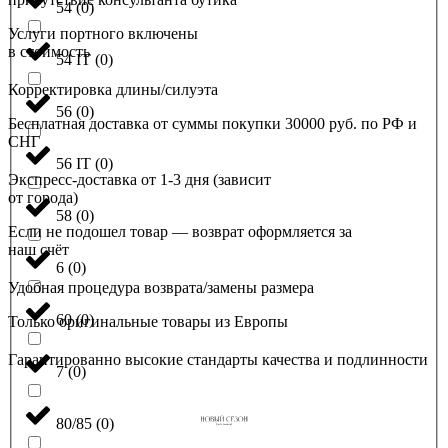
54
(
0
)
Услуги портного включены
в стоимость
54 IT
(
0
)
Корректировка длины/силуэта
56
(
0
)
Бесплатная доставка от суммы покупки 30000 руб. по РФ и
СНГ
56 IT
(
0
)
Экспресс-доставка от 1-3 дня (зависит
от города)
58
(
0
)
Если не подошел товар — возврат оформляется за
наш счёт
6
(
0
)
Удобная процедура возврата/замены размера
60
(
0
)
Только оригинальные товары из Европы
Гарантированно высокие стандарты качества и подлинности
7
(
0
)
80/85
(
0
)