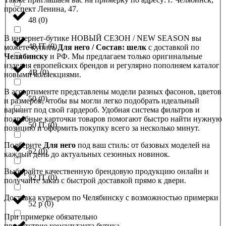
проспект Ленина, 47.
48
(
0
)
В интернет-бутике НОВЫЙ СЕЗОН / NEW SEASON вы
48 IT
(
0
)
можете купить
Для него / Состав: шелк
с доставкой по
Челябинску
и РФ. Мы предлагаем только оригинальные
изделия европейских брендов и регулярно пополняем каталог
4B
(
0
)
новыми коллекциями.
В ассортименте представлены модели разных фасонов, цветов
50
(
0
)
и размеров, чтобы вы могли легко подобрать идеальный
вариант под свой гардероб. Удобная система фильтров и
подробные карточки товаров помогают быстро найти нужную
50 IT
(
0
)
позицию и оформить покупку всего за несколько минут.
Подберите
Для него
под ваш стиль: от базовых моделей на
52
(
0
)
каждый день до актуальных сезонных новинок.
Выбирайте качественную брендовую продукцию онлайн и
52 IT
(
0
)
получайте заказ с быстрой доставкой прямо к двери.
Доставка курьером по Челябинску с возможностью примерки
52 р
(
0
)
При примерке обязательно
присутствие консультанта бутика