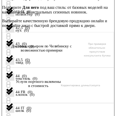
Подберите
Для него
под ваш стиль: от базовых моделей на
42 IT
(
0
)
каждый день до актуальных сезонных новинок.
полиэстер
(
0
)
Выбирайте качественную брендовую продукцию онлайн и
получайте заказ с быстрой доставкой прямо к двери.
42,5
(
0
)
пух
(
0
)
43
(
0
)
При примерке
Доставка курьером по Челябинску с
соболь
(
0
)
обязательно
возможностью примерки
присутствие
консультанта бутика
43,5
(
0
)
твид
(
0
)
44
(
0
)
текстиль
(
0
)
Услуги портного включены
Корректировка длины/силуэта
в стоимость
44 FR
(
0
)
хлопок
(
0
)
44 IT
(
0
)
шелк
(
0
)