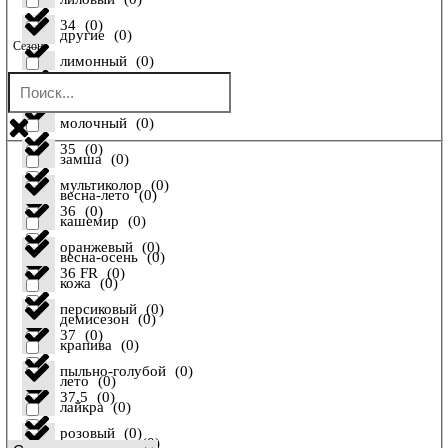
34
(
0
)
другие
(
0
)
Сезон
лимонный
(
0
)
34 FR
(
0
)
енот
(
0
)
молочный
(
0
)
35
(
0
)
замша
(
0
)
мультиколор
(
0
)
весна-лето
(
0
)
36
(
0
)
кашемир
(
0
)
оранжевый
(
0
)
весна-осень
(
0
)
36 FR
(
0
)
кожа
(
0
)
персиковый
(
0
)
демисезон
(
0
)
37
(
0
)
крапива
(
0
)
пыльно-голубой
(
0
)
лето
(
0
)
37,5
(
0
)
лайкра
(
0
)
розовый
(
0
)
осень-зима
(
0
)