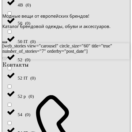
4B
(
0
)
Модные вещи от европейских брендов!
50
(
0
)
Каталог брендовой одежды, обуви и аксессуаров.
50 IT
(
0
)
[web_stories view="carousel" circle_size="60" title="true"
number_of_stories="7" orderby="post_date"]
52
(
0
)
Контакты
52 IT
(
0
)
52 р
(
0
)
54
(
0
)