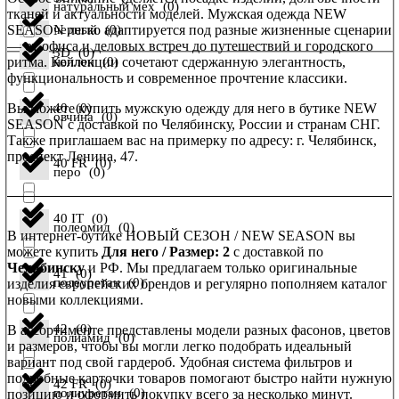
натуральный мех
(
0
)
тканей и актуальности моделей. Мужская одежда NEW
SEASON легко адаптируется под разные жизненные сценарии
черный
(
0
)
— от офиса и деловых встреч до путешествий и городского
3D
(
0
)
ритма. Коллекции сочетают сдержанную элегантность,
нейлон
(
0
)
функциональность и современное прочтение классики.
Вы можете купить мужскую одежду для него в бутике NEW
40
(
0
)
овчина
(
0
)
SEASON с доставкой по Челябинску, России и странам СНГ.
Также приглашаем вас на примерку по адресу: г. Челябинск,
проспект Ленина, 47.
40 FR
(
0
)
перо
(
0
)
40 IT
(
0
)
полеомид
(
0
)
В интернет-бутике НОВЫЙ СЕЗОН / NEW SEASON вы
можете купить
Для него / Размер: 2
с доставкой по
Челябинску
и РФ. Мы предлагаем только оригинальные
41
(
0
)
полеуретан
(
0
)
изделия европейских брендов и регулярно пополняем каталог
новыми коллекциями.
42
(
0
)
В ассортименте представлены модели разных фасонов, цветов
полиамид
(
0
)
и размеров, чтобы вы могли легко подобрать идеальный
вариант под свой гардероб. Удобная система фильтров и
подробные карточки товаров помогают быстро найти нужную
42 FR
(
0
)
полиуретан
(
0
)
позицию и оформить покупку всего за несколько минут.