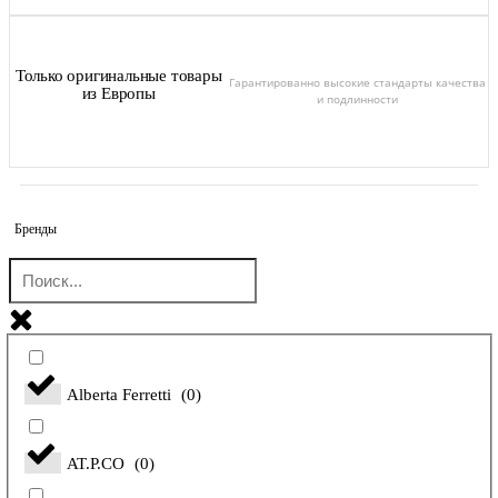
Только оригинальные товары
Гарантированно высокие стандарты качества
из Европы
и подлинности
Бренды
Alberta Ferretti
(
0
)
AT.P.CO
(
0
)