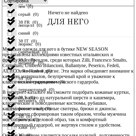
38
(
0
)
лен
(
0
)
Ничего не найдено
серый
(
0
)
ДЛЯ НЕГО
38 FR
(
0
)
лиоцелл
(
0
)
синий
(
0
)
38 IT
(
0
)
люрикс
(
0
)
Мужская одежда для него в бутике NEW SEASON
сиреневый
(
0
)
представлена коллекциями известных итальянских и
французских брендов, среди которых Zilli, Francesco Smalto,
38,5
(
0
)
меринос
(
0
)
Corneliani, Umberto Bilancioni, Ballantyne, Peserico, Fedeli,
AT.P.CO, Re-Hash и другие. Эти марки объединяет внимание к
темно-синий
(
0
)
качеству материалов, безупречный крой и уважение к
39
(
0
)
классическим традициям мужского гардероба.
металлизированная
(
0
)
терракоторый
(
0
)
В интернет-каталоге вы сможете подобрать кожаные куртки,
пуховики, пальто из натуральной шерсти и кашемира,
39,5
(
0
)
метанить
(
0
)
классические и повседневные костюмы, рубашки,
кашемировые и шерстяные свитеры, брюки и джинсы.
фиолетовый
(
0
)
Ассортимент сформирован таким образом, чтобы мужчина
3B
(
0
)
мог собрать как деловой образ, так и комфортный
мохер
(
0
)
повседневный гардероб, не жертвуя стилем и удобством.
хаки
(
0
)
Особое внимание уделяется посадке изделий, долговечности
3C
(
0
)