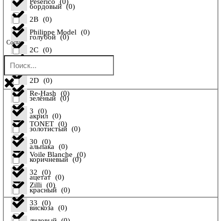
Peserico
(
0
)
бордовый
(
0
)
2B
(
0
)
Philippe Model
(
0
)
голубой
(
0
)
Состав
2C
(
0
)
Pollini
(
0
)
желтый
(
0
)
2D
(
0
)
Re-Hash
(
0
)
зелёный
(
0
)
3
(
0
)
акрил
(
0
)
TONET
(
0
)
золотистый
(
0
)
30
(
0
)
альпака
(
0
)
Voile Blanche
(
0
)
коричневый
(
0
)
32
(
0
)
ацетат
(
0
)
Zilli
(
0
)
красный
(
0
)
33
(
0
)
вискоза
(
0
)
лиловый
(
0
)