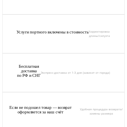
Корректировка
Услуги портного включены в стоимость
длины/силуэта
Бесплатная
доставка
Экспресс-доставка от 1-3 дня (зависит от города)
по РФ и СНГ
Если не подошел товар — возврат
Удобная процедура возврата/
оформляется за наш счёт
замены размера