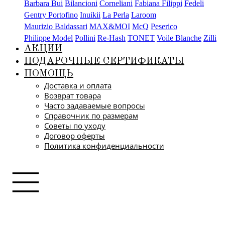
Barbara Bui
Bilancioni
Corneliani
Fabiana Filippi
Fedeli
Gentry Portofino
Inuikii
La Perla
Laroom
Maurizio Baldassari
MAX&MOI
McQ
Peserico
Philippe Model
Pollini
Re-Hash
TONET
Voile Blanche
Zilli
АКЦИИ
ПОДАРОЧНЫЕ СЕРТИФИКАТЫ
ПОМОЩЬ
Доставка и оплата
Возврат товара
Часто задаваемые вопросы
Справочник по размерам
Советы по уходу
Договор оферты
Политика конфиденциальности