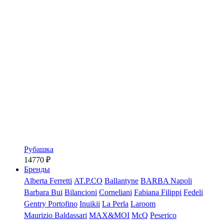
Рубашка
14770
₽
Бренды
Alberta Ferretti
AT.P.CO
Ballantyne
BARBA Napoli
Barbara Bui
Bilancioni
Corneliani
Fabiana Filippi
Fedeli
Gentry Portofino
Inuikii
La Perla
Laroom
Maurizio Baldassari
MAX&MOI
McQ
Peserico