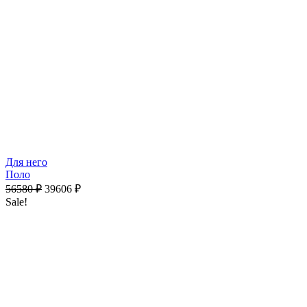
Для него
Поло
56580
₽
39606
₽
Sale!
12112.5
₽
х 4 платежами при оплате через
Долями